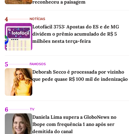
reconheceu a paisagem
4
NOTÍCIAS
Lotofácil 3753: Apostas do ES e de MG
dividem o prêmio acumulado de R$ 5
milhões nesta terça-feira
5
FAMOSOS
Deborah Secco é processada por vizinho
que pede quase R$ 100 mil de indenização
6
TV
Daniela Lima supera a GloboNews no
Ibope com frequência 1 ano após ser
demitida do canal