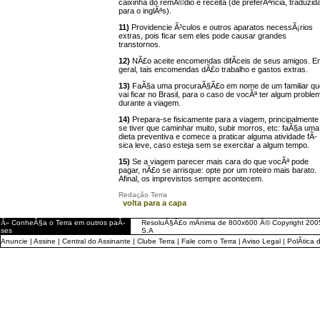
caixinha do remÃ©dio e receita (de preferÃªncia, traduzid
para o inglÃªs).
11)
Providencie Ã³culos e outros aparatos necessÃ¡rios
extras, pois ficar sem eles pode causar grandes
transtornos.
12)
NÃ£o aceite encomendas difÃ­ceis de seus amigos. E
geral, tais encomendas dÃ£o trabalho e gastos extras.
13)
FaÃ§a uma procuraÃ§Ã£o em nome de um familiar qu
vai ficar no Brasil, para o caso de vocÃª ter algum proble
durante a viagem.
14)
Prepara-se fisicamente para a viagem, principalmente
se tiver que caminhar muito, subir morros, etc: faÃ§a uma
dieta preventiva e comece a praticar alguma atividade fÃ­
sica leve, caso esteja sem se exercitar a algum tempo.
15)
Se a viagem parecer mais cara do que vocÃª pode
pagar, nÃ£o se arrisque: opte por um roteiro mais barato.
Afinal, os imprevistos sempre acontecem.
Redação Terra
volta para a capa
Â»
ConheÃ§a o Terra em outros paÃ­
ResoluÃ§Ã£o mÃ­nima de 800x600 Â© Copyright 2005
ses
S.A
Anuncie
|
Assine
|
Central do Assinante
|
Clube Terra
|
Fale com o Terra
|
Aviso Legal
|
PolÃ­tica 