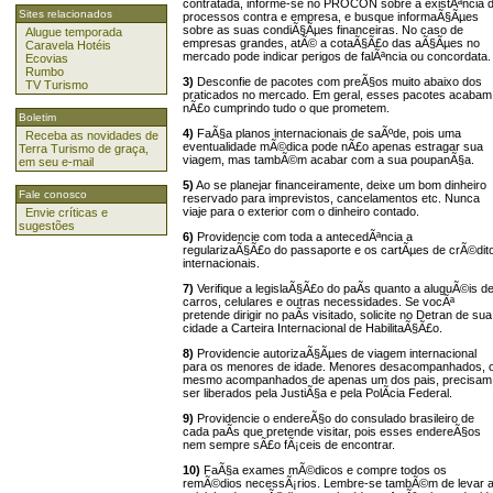
contratada, informe-se no PROCON sobre a existÃªncia 
Sites relacionados
processos contra e empresa, e busque informaÃ§Ãµes
sobre as suas condiÃ§Ãµes financeiras. No caso de
Alugue temporada
empresas grandes, atÃ© a cotaÃ§Ã£o das aÃ§Ãµes no
Caravela Hotéis
mercado pode indicar perigos de falÃªncia ou concordata.
Ecovias
Rumbo
3)
Desconfie de pacotes com preÃ§os muito abaixo dos
TV Turismo
praticados no mercado. Em geral, esses pacotes acabam
nÃ£o cumprindo tudo o que prometem.
Boletim
4)
FaÃ§a planos internacionais de saÃºde, pois uma
Receba as novidades de
eventualidade mÃ©dica pode nÃ£o apenas estragar sua
Terra Turismo de graça,
viagem, mas tambÃ©m acabar com a sua poupanÃ§a.
em seu e-mail
5)
Ao se planejar financeiramente, deixe um bom dinheiro
Fale conosco
reservado para imprevistos, cancelamentos etc. Nunca
viaje para o exterior com o dinheiro contado.
Envie críticas e
sugestões
6)
Providencie com toda a antecedÃªncia a
regularizaÃ§Ã£o do passaporte e os cartÃµes de crÃ©dit
internacionais.
7)
Verifique a legislaÃ§Ã£o do paÃ­s quanto a aluguÃ©is d
carros, celulares e outras necessidades. Se vocÃª
pretende dirigir no paÃ­s visitado, solicite no Detran de sua
cidade a Carteira Internacional de HabilitaÃ§Ã£o.
8)
Providencie autorizaÃ§Ãµes de viagem internacional
para os menores de idade. Menores desacompanhados, 
mesmo acompanhados de apenas um dos pais, precisam
ser liberados pela JustiÃ§a e pela PolÃ­cia Federal.
9)
Providencie o endereÃ§o do consulado brasileiro de
cada paÃ­s que pretende visitar, pois esses endereÃ§os
nem sempre sÃ£o fÃ¡ceis de encontrar.
10)
FaÃ§a exames mÃ©dicos e compre todos os
remÃ©dios necessÃ¡rios. Lembre-se tambÃ©m de levar 