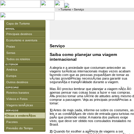
›
Turismo
›
Serviço
Capa de Turismo
Principais destinos
Ecoturismo e aventura
Serviço
Praias
Serras
Saiba como planejar uma viagem
internacional
Todos os roteiros
A alegria e a ansiedade que costumam anteceder as
América
viagens turÃ­sticas internacionais muitas vezes acabam
fazendo com que as pessoas esqueÃ§am de tomar as
Europa
vÃ¡rias providÃªncias necessÃ¡rias para garantir sua
seguranÃ§a e tranqÃ¼ilidade durante a viagem.
Outros destinos
Mas Ã© preciso lembrar que planejar a viagem nÃ£o Ã©
apenas pensar nas coisas boas a fazer e nas compras.
Roteiros baratos
Ã‰ preciso tomar uma sÃ©rie de atitudes antes mesmo 
Vídeos e Fotos
comprar a passagem. Veja as principais providÃªncias a
tomar:
Viagens temÃ¡ticas
1)
Antes de mais nada, informe-se sobre os costumes, as
leis e as condiÃ§Ãµes de visto de entrada para turistas no
Dicas e endereÃ§os
paÃ­s que pretende visitar. A maioria dos paÃ­ses exige
visto, que deve ser obtido nos consulados instalados no
Pacotes
Brasil.
Previsão do Tempo
2)
Quando for esolher a agÃªncia de viagens a ser