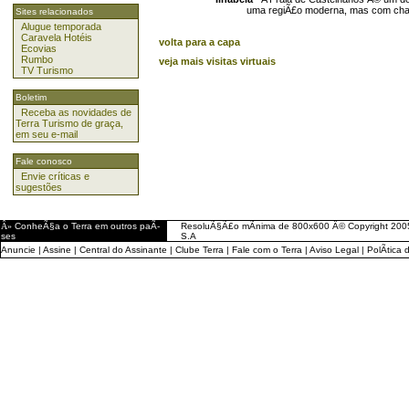
uma regiÃ£o moderna, mas com char
Sites relacionados
Alugue temporada
Caravela Hotéis
volta para a capa
Ecovias
Rumbo
veja mais visitas virtuais
TV Turismo
Boletim
Receba as novidades de
Terra Turismo de graça,
em seu e-mail
Fale conosco
Envie críticas e
sugestões
Â»
ConheÃ§a o Terra em outros paÃ­
ResoluÃ§Ã£o mÃ­nima de 800x600 Â© Copyright 2005
ses
S.A
Anuncie
|
Assine
|
Central do Assinante
|
Clube Terra
|
Fale com o Terra
|
Aviso Legal
|
PolÃ­tica 