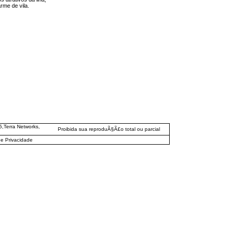
me de vila.
,Terra Networks,
Proibida sua reproduÃ§Ã£o total ou parcial
de Privacidade