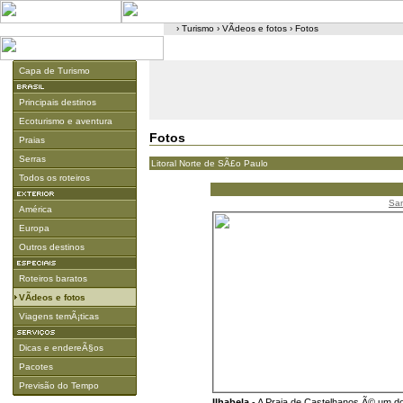
›
Turismo
›
VÃ­deos e fotos
›
Fotos
Capa de Turismo
Principais destinos
Ecoturismo e aventura
Fotos
Praias
Serras
Litoral Norte de SÃ£o Paulo
Todos os roteiros
Sam
América
Europa
Outros destinos
Roteiros baratos
VÃ­deos e fotos
Viagens temÃ¡ticas
Dicas e endereÃ§os
Pacotes
Previsão do Tempo
Ilhabela
- A Praia de Castelhanos Ã© um dos