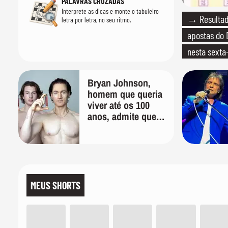
PALAVRAS CRUZADAS
Interprete as dicas e monte o tabuleiro
→ Resultado
letra por letra, no seu ritmo.
apostas do 
nesta sexta
Bryan Johnson,
homem que queria
viver até os 100
anos, admite que
"foi longe demais
em busca pela
longevidade"
MEUS SHORTS