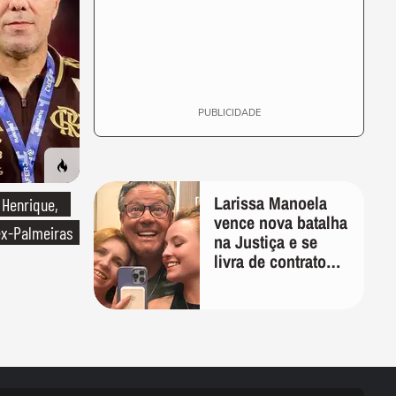
PUBLICIDADE
Larissa Manoela
 Henrique,
vence nova batalha
ex-Palmeiras
na Justiça e se
livra de contrato
vitalício assinado
pelos pais na
infância