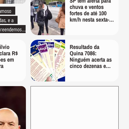
SP tem alerta para
chuva e ventos
famoso
fortes de até 100
km/h nesta sexta-
das, e a
feira; veja a
preendemos
previsão do tempo
ilvio
Resultado da
clara R$
Quina 7086:
ões em
Ninguém acerta as
ra
cinco dezenas e
prêmio acumula
em R$ 1,5 milhão