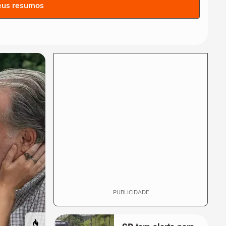
retirado à força de veículo
eus resumos
por policiais...
CIDADES
Motorista de ônibus é
retirado à força de veículo
por policiais...
BRASIL
Defesa Civil do RJ atualiza
alerta para vendavais em
meio à...
CIDADES
Sessão da Câmara é
interrompida após briga
entre vereadores no...
PUBLICIDADE