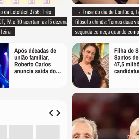
 da Lotofácil 3756: Três
→ Frase do dia de Confúcio, 
DF, PA e RO acertam as 15 dezenas
filósofo chinês: 'Temos duas vi
-feira
segunda começa quando com
que só temos uma'
Após décadas de
Filha de S
união familiar,
Santos de
Roberto Carlos
47,5 milh
anuncia saída do
candidatu
filho de Erasmo de
sua gestão