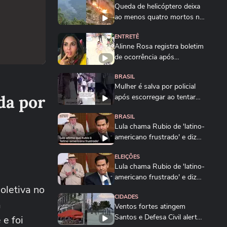
Queda de helicóptero deixa
ao menos quatro mortos no
Rio de Janeiro
ENTRETÊ
Alinne Rosa registra boletim
de ocorrência após
agressão: ‘Não...
BRASIL
Mulher é salva por policial
da por
após escorregar ao tentar
embarcar em...
BRASIL
Lula chama Rubio de 'latino-
americano frustrado' e diz
que...
ELEIÇÕES
Lula chama Rubio de 'latino-
americano frustrado' e diz
oletiva no
que...
CIDADES
a
Ventos fortes atingem
Santos e Defesa Civil alerta
e foi