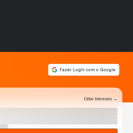
para ressaca e...
EDUCAÇÃO
Secretária escolar pula
janela e salva estudante
engasgado em Teresina
CIDADES
Com ventania, Rio
recomenda que população
retorne para casa e...
CIDADES
Tornado destrói casa de
pecuarista no RS: ‘Cenário
de guerra’
MUNDO
Mulher é salva por policial
após escorregar ao tentar
embarcar em...
Editar interesses →
CIDADES
Corredora diz que tomou
rasteira de dois homens em
parque de São...
BRASIL
Motorista de ônibus é