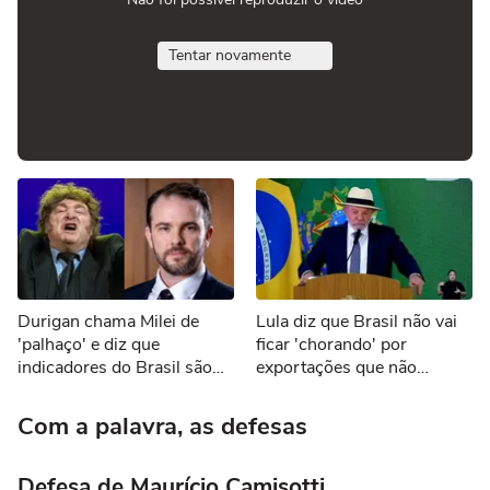
Tentar novamente
Durigan chama Milei de
Lula diz que Brasil não vai
'palhaço' e diz que
ficar 'chorando' por
indicadores do Brasil são
exportações que não
melhores que os da
ocorrerão por tarifaço dos
Argentina
EUA
Com a palavra, as defesas
Defesa de Maurício Camisotti