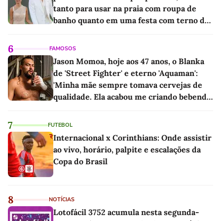
tanto para usar na praia com roupa de
banho quanto em uma festa com terno de
linho
6
FAMOSOS
Jason Momoa, hoje aos 47 anos, o Blanka
de 'Street Fighter' e eterno 'Aquaman':
'Minha mãe sempre tomava cervejas de
qualidade. Ela acabou me criando bebendo
as melhores'
7
FUTEBOL
Internacional x Corinthians: Onde assistir
ao vivo, horário, palpite e escalações da
Copa do Brasil
8
NOTÍCIAS
Lotofácil 3752 acumula nesta segunda-