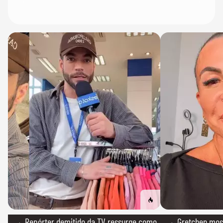
→ Repórter demitido da TV ressurge como
→ Gretchen most