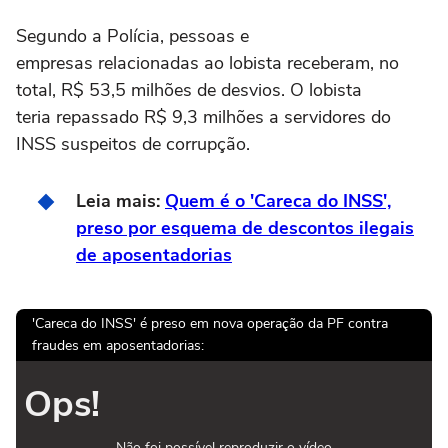
Segundo a Polícia, pessoas e
empresas relacionadas ao lobista receberam, no
total, R$ 53,5 milhões de desvios. O lobista
teria repassado R$ 9,3 milhões a servidores do
INSS suspeitos de corrupção.
Leia mais:
Quem é o 'Careca do INSS',
preso por esquema de descontos ilegais
de aposentadorias
'Careca do INSS' é preso em nova operação da PF contra
fraudes em aposentadorias:
Ops!
Não foi possível reproduzir o vídeo