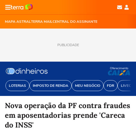
MAPA ASTRAL
TERRA MAIL
CENTRAL DO ASSINANTE
PUBLICIDADE
Oferecimento
LOTERIAS
IMPOSTO DE RENDA
MEU NEGÓCIO
FDR
LIVECOI
Nova operação da PF contra fraudes
em aposentadorias prende 'Careca
do INSS'