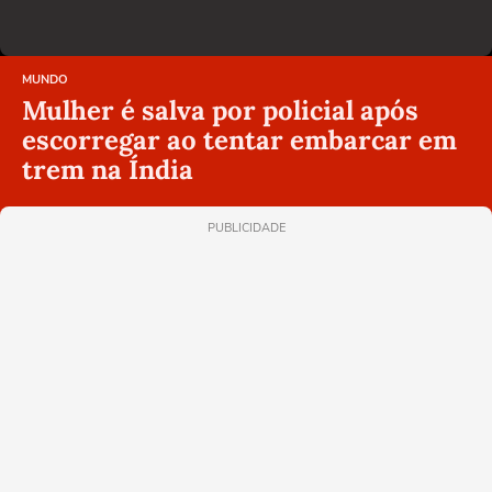
MUNDO
Mulher é salva por policial após
escorregar ao tentar embarcar em
trem na Índia
PUBLICIDADE