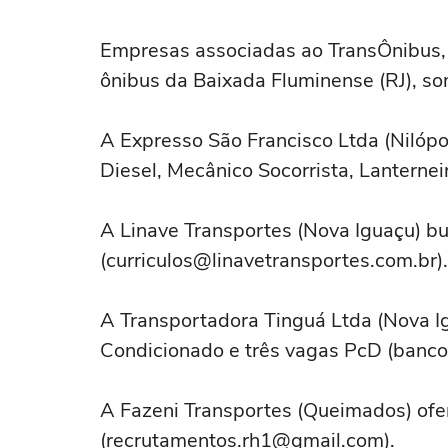
Empresas associadas ao TransÔnibus, 
ônibus da Baixada Fluminense (RJ), s
A Expresso São Francisco Ltda (Nilópo
Diesel, Mecânico Socorrista, Lanterneir
A Linave Transportes (Nova Iguaçu) bu
(
curriculos@linavetransportes.com.br
).
A Transportadora Tinguá Ltda (Nova I
Condicionado e três vagas PcD (
banco
A Fazeni Transportes (Queimados) ofer
(
recrutamentos.rh1@gmail.com
).