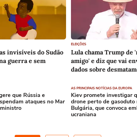
ELEIÇÕES
as invisíveis do Sudão
Lula chama Trump de 
na guerra e sem
amigo' e diz que vai en
dados sobre desmatam
EUA por tarifaço
AS PRINCIPAIS NOTÍCIAS DA EUROPA
gere que Rússia e
Kiev promete investigar 
uspendam ataques no Mar
drone perto de gasoduto
 ministro
Bulgária, que convoca e
ucraniana