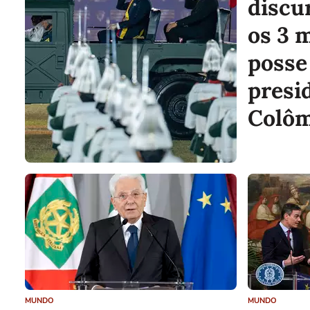
discu
os 3 
posse
presi
Colôm
sinal
será 
país
MUNDO
MUNDO