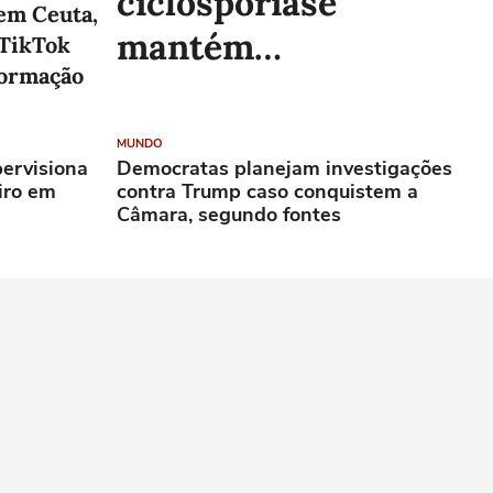
ciclosporíase
 em Ceuta,
mantém
 TikTok
formação
consumidores e
supermercados
MUNDO
ervisiona
Democratas planejam investigações
preocupados
iro em
contra Trump caso conquistem a
Câmara, segundo fontes