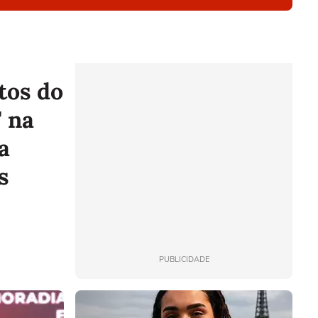
tos do
' na
a
s
PUBLICIDADE