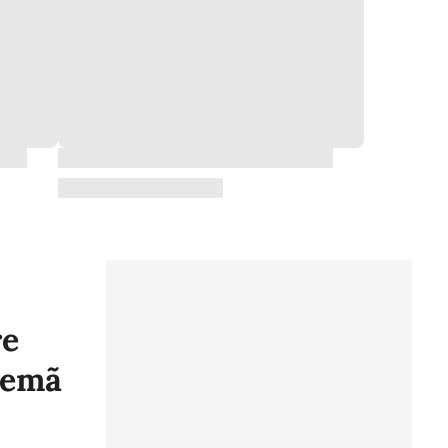
re
alemã