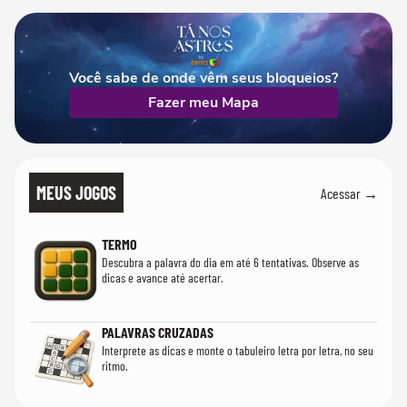
mim'
Você sabe de onde vêm seus bloqueios?
Fazer meu Mapa
MEUS JOGOS
Acessar →
TERMO
Descubra a palavra do dia em até 6 tentativas. Observe as
dicas e avance até acertar.
PALAVRAS CRUZADAS
Interprete as dicas e monte o tabuleiro letra por letra, no seu
ritmo.