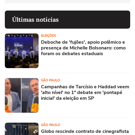
Últimas notícias
ELEIÇÕES
Deboche de 'fujões', apoio polêmico e
presença de Michelle Bolsonaro: como
foram os debates estaduais
SÃO PAULO
Campanhas de Tarcísio e Haddad veem
'alto nível' no 1º debate em 'pontapé
inicial' da eleição em SP
SÃO PAULO
Globo rescinde contrato de cinegrafista