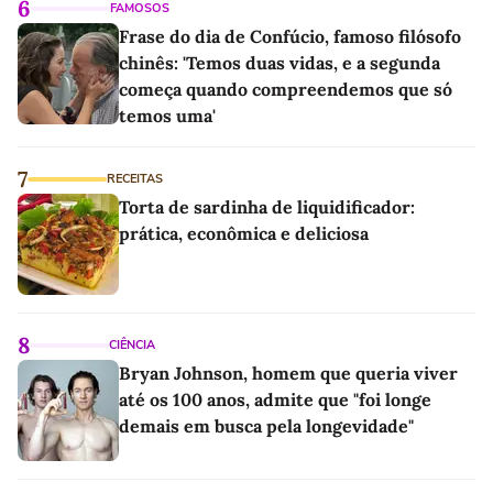
6
FAMOSOS
Frase do dia de Confúcio, famoso filósofo
chinês: 'Temos duas vidas, e a segunda
começa quando compreendemos que só
temos uma'
7
RECEITAS
Torta de sardinha de liquidificador:
prática, econômica e deliciosa
8
CIÊNCIA
Bryan Johnson, homem que queria viver
até os 100 anos, admite que "foi longe
demais em busca pela longevidade"