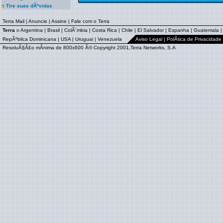
Tire suas dÃºvidas
Terra Mail
|
Anuncie
|
Assine
|
Fale com o Terra
Terra
Argentina
|
Brasil
|
ColÃ´mbia
|
Costa Rica
|
Chile
|
El Salvador
|
Espanha
|
Guatemala
RepÃºblica Dominicana
|
USA
|
Uruguai
|
Venezuela
Aviso Legal
|
PolÃ­tica de Privacidade
ResoluÃ§Ã£o mÃ­nima de 800x600 Â© Copyright 2001,Terra Networks, S.A