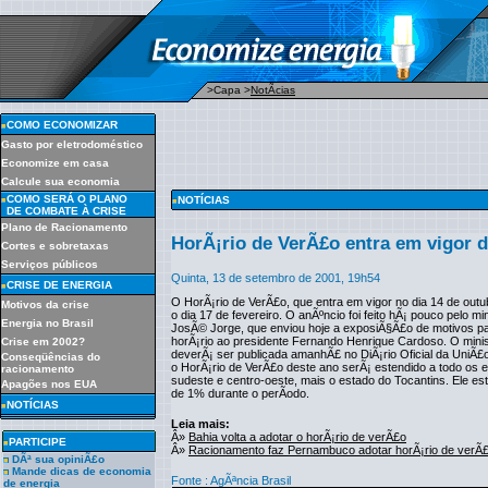
>Capa
>
NotÃ­cias
COMO ECONOMIZAR
Gasto por eletrodoméstico
Economize em casa
Calcule sua economia
COMO SERÁ O PLANO
NOTÍCIAS
DE COMBATE À CRISE
Plano de Racionamento
HorÃ¡rio de VerÃ£o entra em vigor d
Cortes e sobretaxas
Serviços públicos
Quinta, 13 de setembro de 2001, 19h54
CRISE DE ENERGIA
O HorÃ¡rio de VerÃ£o, que entra em vigor no dia 14 de outu
Motivos da crise
o dia 17 de fevereiro. O anÃºncio foi feito hÃ¡ pouco pelo mi
Energia no Brasil
JosÃ© Jorge, que enviou hoje a exposiÃ§Ã£o de motivos p
horÃ¡rio ao presidente Fernando Henrique Cardoso. O minist
Crise em 2002?
deverÃ¡ ser publicada amanhÃ£ no DiÃ¡rio Oficial da UniÃ
Conseqüências do
o HorÃ¡rio de VerÃ£o deste ano serÃ¡ estendido a todo os 
racionamento
sudeste e centro-oeste, mais o estado do Tocantins. Ele e
Apagões nos EUA
de 1% durante o perÃ­odo.
NOTÍCIAS
Leia mais:
Â»
Bahia volta a adotar o horÃ¡rio de verÃ£o
PARTICIPE
Â»
Racionamento faz Pernambuco adotar horÃ¡rio de verÃ
DÃª sua opiniÃ£o
Mande dicas de economia
Fonte :
AgÃªncia Brasil
de energia