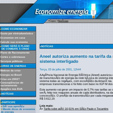
>Capa
>
NotÃ­cias
COMO ECONOMIZAR
Gasto por eletrodoméstico
Economize em casa
Calcule sua economia
COMO SERÁ O PLANO
NOTÍCIAS
DE COMBATE À CRISE
Plano de Racionamento
Aneel autoriza aumento na tarifa da
Cortes e sobretaxas
sistema interligado
Serviços públicos
CRISE DE ENERGIA
Terça, 03 de julho de 2001, 12h44
Motivos da crise
Energia no Brasil
A AgÃªncia Nacional de Energia ElÃ©trica (Aneel) autorizou 
de transmissÃ£o de energia da rede bÃ¡sica do sistema int
Crise em 2002?
sistema todas as regiÃµes, com exceÃ§Ã£o da AmazÃ´nia. O
Conseqüências do
empresas transmissoras e foi feito com base no IGP-M dos
racionamento
Apagões nos EUA
Este aumento vai gerar um impacto de 0,7% nas tarifas ao
serÃ¡ feito nos reajustes anuais de cada distribuidora, na d
NOTÍCIAS
concessÃ£o. O preÃ§o da transmissÃ£o por cada megawatt
R$ 3.612,19.
PARTICIPE
Leia mais:
DÃª sua opiniÃ£o
Â»
Tarifa sobe atÃ© 16,61% em SÃ£o Paulo e Tocantins
Mande dicas de economia
de energia