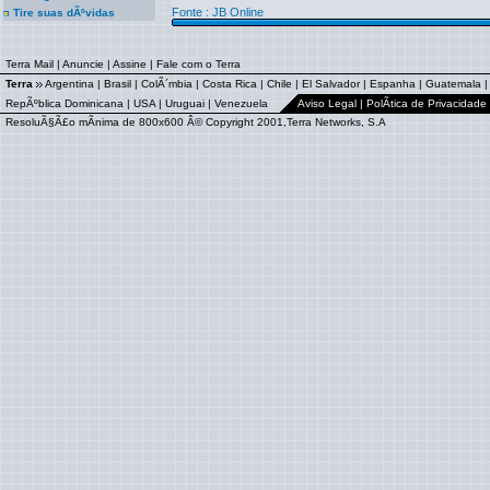
Fonte :
JB Online
Tire suas dÃºvidas
Terra Mail
|
Anuncie
|
Assine
|
Fale com o Terra
Terra
Argentina
|
Brasil
|
ColÃ´mbia
|
Costa Rica
|
Chile
|
El Salvador
|
Espanha
|
Guatemala
RepÃºblica Dominicana
|
USA
|
Uruguai
|
Venezuela
Aviso Legal
|
PolÃ­tica de Privacidade
ResoluÃ§Ã£o mÃ­nima de 800x600 Â© Copyright 2001,Terra Networks, S.A