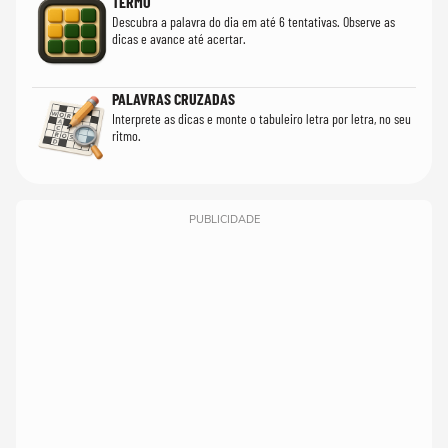
TERMO
Descubra a palavra do dia em até 6 tentativas. Observe as
dicas e avance até acertar.
PALAVRAS CRUZADAS
Interprete as dicas e monte o tabuleiro letra por letra, no seu
ritmo.
PUBLICIDADE