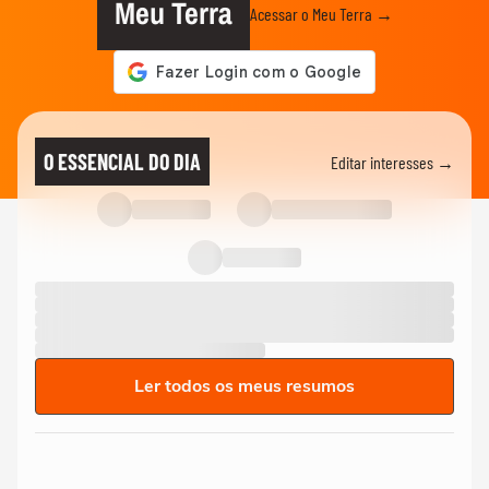
Meu Terra
Acessar o Meu Terra →
O ESSENCIAL DO DIA
Editar interesses →
Ler todos os meus resumos