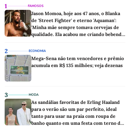
1
FAMOSOS
Jason Momoa, hoje aos 47 anos, o Blanka
de 'Street Fighter' e eterno 'Aquaman':
'Minha mãe sempre tomava cervejas de
qualidade. Ela acabou me criando bebendo
as melhores'
2
ECONOMIA
Mega-Sena não tem vencedores e prêmio
acumula em R$ 135 milhões; veja dezenas
3
MODA
As sandálias favoritas de Erling Haaland
para o verão são um par perfeito, ideal
tanto para usar na praia com roupa de
banho quanto em uma festa com terno de
linho