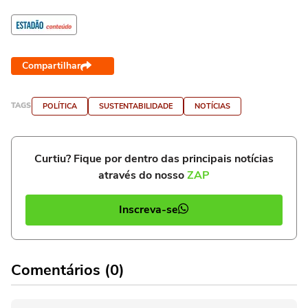
'Nasceu lá, mas vem encher
o saco aqui'
Compartilhar
TAGS
POLÍTICA
SUSTENTABILIDADE
NOTÍCIAS
Curtiu? Fique por dentro das principais notícias
através do nosso
ZAP
Inscreva-se
Comentários (0)