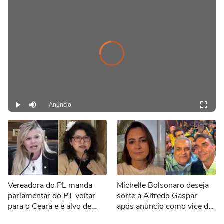
Video
Player
is
loading.
Anúncio
Play
Mutar
Vereadora do PL manda
Michelle Bolsonaro deseja
parlamentar do PT voltar
sorte a Alfredo Gaspar
para o Ceará e é alvo de
após anúncio como vice de
representação no MPF:
Flávio: 'Todos unidos'