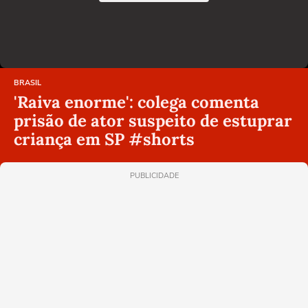
BRASIL
'Raiva enorme': colega comenta
prisão de ator suspeito de estuprar
criança em SP #shorts
PUBLICIDADE