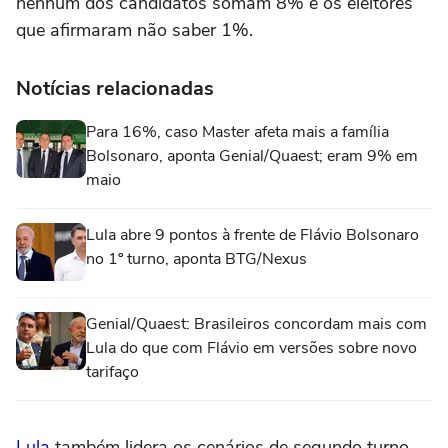
nenhum dos candidatos somam 8% e os eleitores
que afirmaram não saber 1%.
Notícias relacionadas
Para 16%, caso Master afeta mais a família
Bolsonaro, aponta Genial/Quaest; eram 9% em
maio
Lula abre 9 pontos à frente de Flávio Bolsonaro
no 1º turno, aponta BTG/Nexus
Genial/Quaest: Brasileiros concordam mais com
Lula do que com Flávio em versões sobre novo
tarifaço
Lula
também lidera os cenários de segundo turno