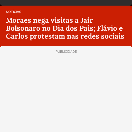
NOTÍCIAS
Moraes nega visitas a Jair
Bolsonaro no Dia dos Pais; Flávio e
Carlos protestam nas redes sociais
PUBLICIDADE