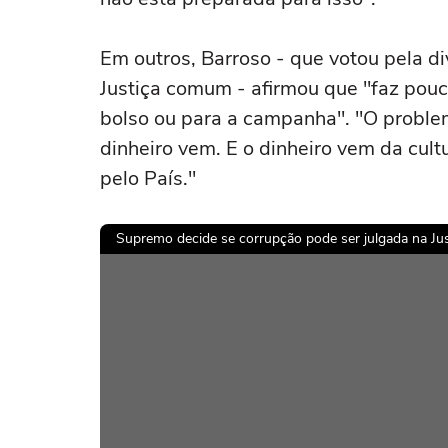
Em outros, Barroso - que votou pela div
Justiça comum - afirmou que "faz pouca
bolso ou para a campanha". "O problem
dinheiro vem. E o dinheiro vem da cul
pelo País."
Supremo decide se corrupção pode ser julgada na Justi