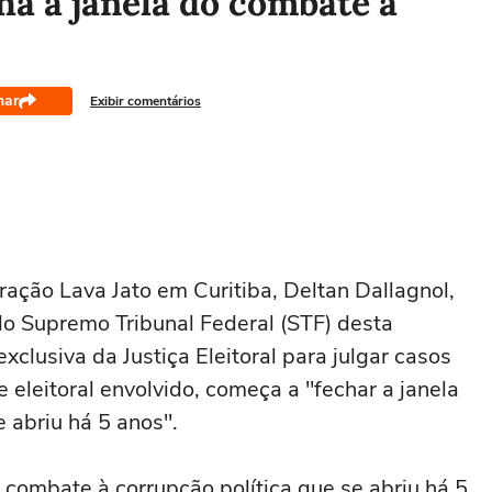
ha a janela do combate à
har
Exibir comentários
ação Lava Jato em Curitiba, Deltan Dallagnol,
do Supremo Tribunal Federal (STF) desta
xclusiva da Justiça Eleitoral para julgar casos
eleitoral envolvido, começa a "fechar a janela
 abriu há 5 anos".
 combate à corrupção política que se abriu há 5