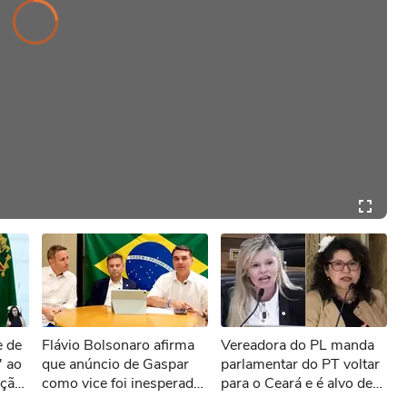
.
r
di
Vi
e
o
a
y
e
i
o
a
n
g
d
Pl
s l
e de
Flávio Bolsonaro afirma
Vereadora do PL manda
' ao
que anúncio de Gaspar
parlamentar do PT voltar
eção
como vice foi inesperado:
para o Ceará e é alvo de
'Chá revelação'
representação no MPF: