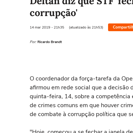
Deltan diz que STF 'fec
corrupção'
Compartil
14 mar
2019
- 21h35
(atualizado às 21h53)
Por:
Ricardo Brandt
O coordenador da força-tarefa da Oper
afirmou em rede social que a decisão 
quinta-feira, 14, sobre a competência e
de crimes comuns em que houver crime 
de combate à corrupção política que se
"Hoje, começou a se fechar a janela de