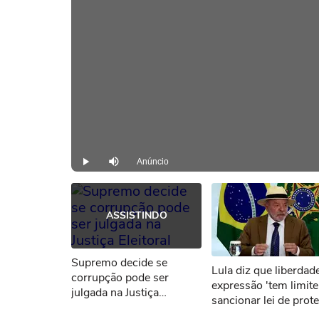
Anúncio
Play
Mutar
ASSISTINDO
Supremo decide se
Lula diz que liberdad
corrupção pode ser
expressão 'tem limite
julgada na Justiça
sancionar lei de prot
Eleitoral
a menores de idade