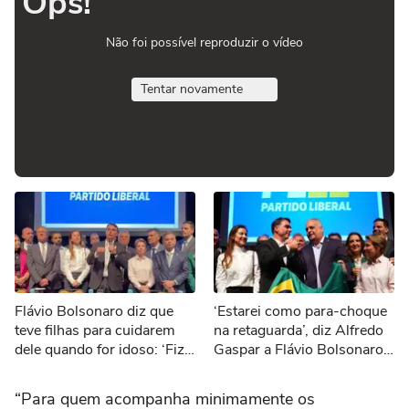
Ops!
Não foi possível reproduzir o vídeo
Tentar novamente
Flávio Bolsonaro diz que
‘Estarei como para-choque
teve filhas para cuidarem
na retaguarda’, diz Alfredo
dele quando for idoso: ‘Fiz
Gaspar a Flávio Bolsonaro
exatamente para isso’
após ser confirmado com
vice
“Para quem acompanha minimamente os