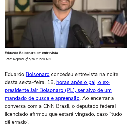
Eduardo Bolsonaro em entrevista
Foto: Reprodução/Youtube/CNN
Eduardo
Bolsonaro
concedeu entrevista na noite
desta sexta-feira, 18,
horas após o pai, o ex-
presidente Jair Bolsonaro (PL), ser alvo de um
mandado de busca e apreensão
. Ao encerrar a
conversa com a CNN Brasil, o deputado federal
licenciado afirmou que estará vingado, caso “tudo
dê errado”.