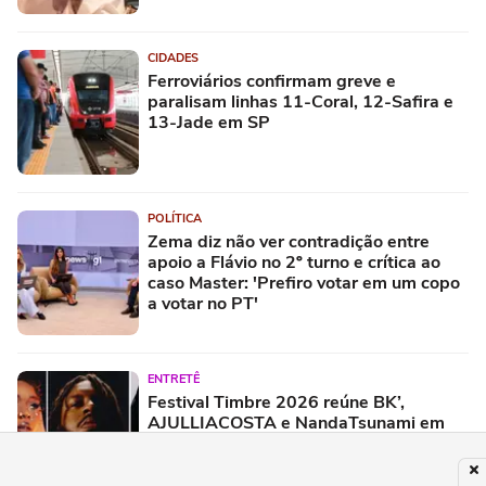
CIDADES
Ferroviários confirmam greve e
paralisam linhas 11-Coral, 12-Safira e
13-Jade em SP
POLÍTICA
Zema diz não ver contradição entre
apoio a Flávio no 2º turno e crítica ao
caso Master: 'Prefiro votar em um copo
a votar no PT'
ENTRETÊ
Festival Timbre 2026 reúne BK’,
AJULLIACOSTA e NandaTsunami em
encontro de diferentes gerações do rap
brasileiro