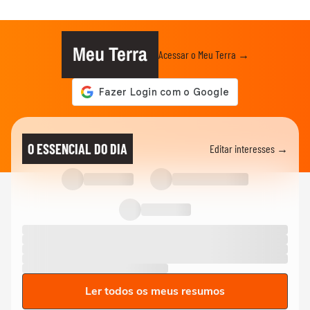
Meu Terra
Acessar o Meu Terra →
O ESSENCIAL DO DIA
Editar interesses →
Ler todos os meus resumos