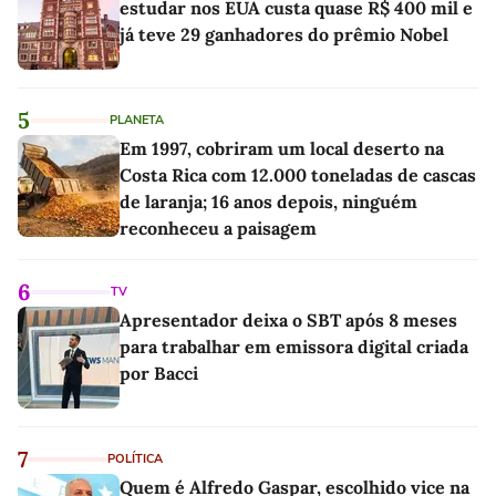
estudar nos EUA custa quase R$ 400 mil e
já teve 29 ganhadores do prêmio Nobel
5
PLANETA
Em 1997, cobriram um local deserto na
Costa Rica com 12.000 toneladas de cascas
de laranja; 16 anos depois, ninguém
reconheceu a paisagem
6
TV
Apresentador deixa o SBT após 8 meses
para trabalhar em emissora digital criada
por Bacci
7
POLÍTICA
Quem é Alfredo Gaspar, escolhido vice na