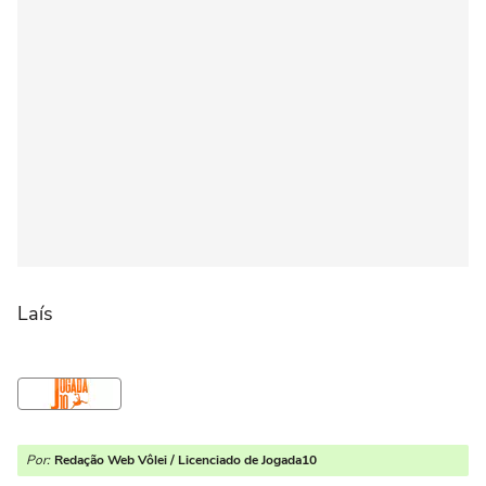
Laís
Por:
Redação Web Vôlei / Licenciado de Jogada10