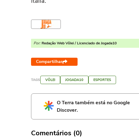
Itália.
Por:
Redação Web Vôlei / Licenciado de Jogada10
Compartilhar
TAGS
VÔLEI
JOGADA10
ESPORTES
O Terra também está no Google
Discover.
Comentários (0)