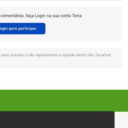
 comentários, faça Login na sua conta Terra
ogin para participar
seus autores e não representam a opinião deste site. Se achar