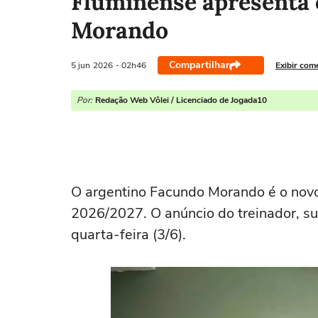
Fluminense apresenta 
Morando
Compartilhar
5 jun
2026
- 02h46
Exibir com
Por:
Redação Web Vôlei / Licenciado de Jogada10
O argentino Facundo Morando é o novo
2026/2027. O anúncio do treinador, s
quarta-feira (3/6).