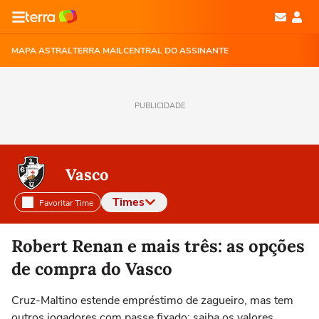
MAPA ASTRAL
TERRA MAIL
CENTRAL DO ASSINANTE
PUBLICIDADE
Vasco
Times
Favoritar Time
Selecione o time para ver as notícias
Robert Renan e mais três: as opções
de compra do Vasco
Cruz-Maltino estende empréstimo de zagueiro, mas tem
outros jogadores com passe fixado; saiba os valores