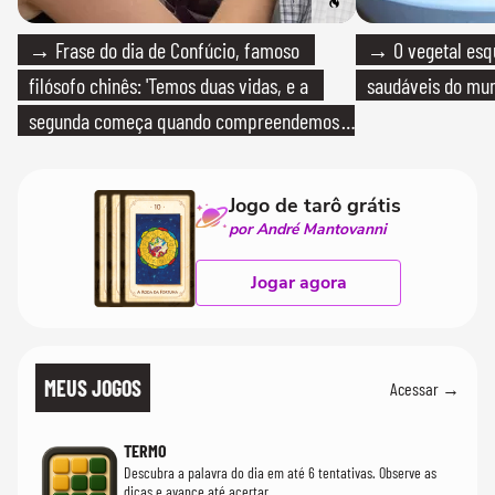
→ Frase do dia de Confúcio, famoso
→ O vegetal esq
filósofo chinês: 'Temos duas vidas, e a
saudáveis do mun
segunda começa quando compreendemos
que só temos uma'
Jogo de tarô grátis
por André Mantovanni
Jogar agora
MEUS JOGOS
Acessar →
TERMO
Descubra a palavra do dia em até 6 tentativas. Observe as
dicas e avance até acertar.