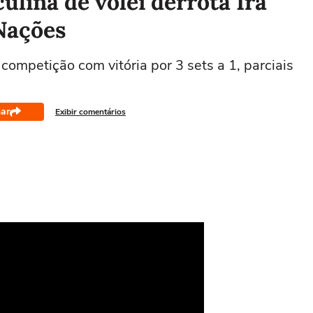
ulina de vôlei derrota Irã
 Nações
 competição com vitória por 3 sets a 1, parciais
ar
Exibir comentários