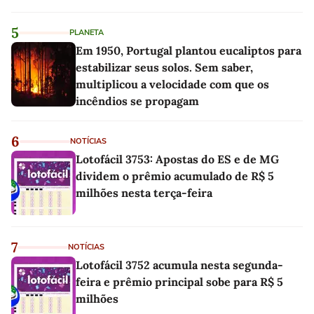
linho
5
PLANETA
Em 1950, Portugal plantou eucaliptos para
estabilizar seus solos. Sem saber,
multiplicou a velocidade com que os
incêndios se propagam
6
NOTÍCIAS
Lotofácil 3753: Apostas do ES e de MG
dividem o prêmio acumulado de R$ 5
milhões nesta terça-feira
7
NOTÍCIAS
Lotofácil 3752 acumula nesta segunda-
feira e prêmio principal sobe para R$ 5
milhões