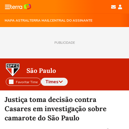
MAPA ASTRAL
TERRA MAIL
CENTRAL DO ASSINANTE
PUBLICIDADE
São Paulo
Times
Favoritar Time
Selecione o time para ver as notícias
Justiça toma decisão contra
Casares em investigação sobre
camarote do São Paulo