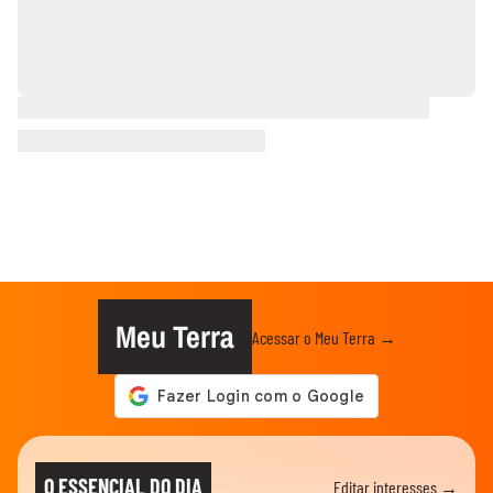
Meu Terra
Acessar o Meu Terra →
O ESSENCIAL DO DIA
Editar interesses →