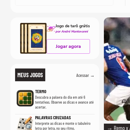
Jogo de tarô grátis
por André Mantovanni
Jogar agora
MEUS JOGOS
Acessar →
TERMO
Descubra a palavra do dia em até 6
tentativas. Observe as dicas e avance até
acertar.
PALAVRAS CRUZADAS
Interprete as dicas e monte o tabuleiro
→ Remo x At
letra por letra, no seu ritmo.