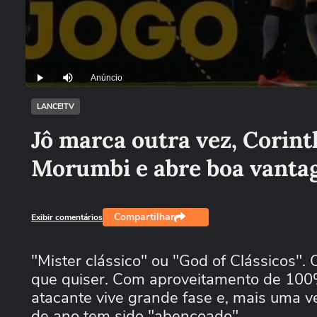
Anúncio
Play
Mutar
LANCE!TV
Jô marca outra vez, Corin
Morumbi e abre boa vant
Compartilhar
Exibir comentários
"Mister clássico" ou "God of Clássicos".
que quiser. Com aproveitamento de 100%
atacante vive grande fase e, mais uma vez
de ano tem sido "abençoado".