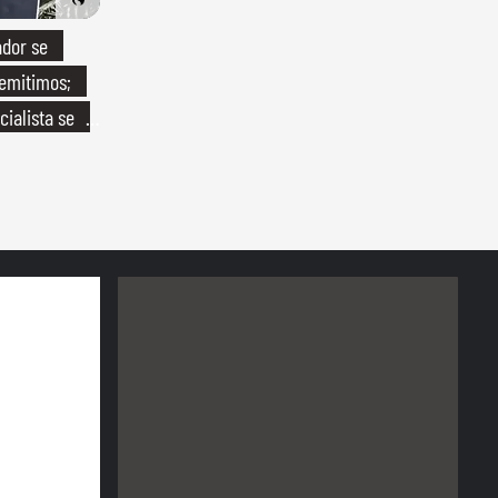
ador se
demitimos;
ialista se
o"