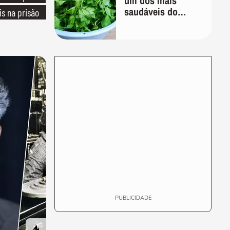
um dos mais
saudáveis do
is na prisão
mundo e custa
pouco na feira
PUBLICIDADE