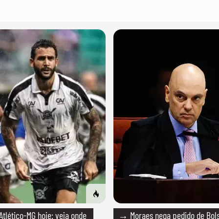
lético-MG hoje: veja onde
→ Moraes nega pedido de Bol