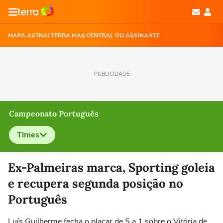
MAPA ASTRAL
TERRA MAIL
CENTRAL DO ASSINANTE
PUBLICIDADE
Campeonato Português
Times
Selecione o time para ver as notícias
Ex-Palmeiras marca, Sporting goleia
e recupera segunda posição no
Português
Luís Guilherme fecha o placar de 5 a 1 sobre o Vitória de