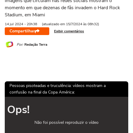
Imagens que circulam nas redes sociais mostram o
momento em que dezenas de fãs invadem o Hard Rock
Stadium, em Miami
14 jul
2024
- 20h38
(atualizado em 15/7/2024 às 08h32)
Compartilhar
Exibir comentários
Por:
Redação Terra
Pessoas pisoteadas e truculência: vídeos mostram a
confusão na final da Copa América:
Ops!
Não foi possível reproduzir o vídeo