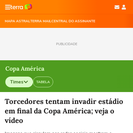
MAPA ASTRAL
TERRA MAIL
CENTRAL DO ASSINANTE
PUBLICIDADE
Copa América
Times
TABELA
Selecione o time para ver as notícias
Torcedores tentam invadir estádio
em final da Copa América; veja o
vídeo