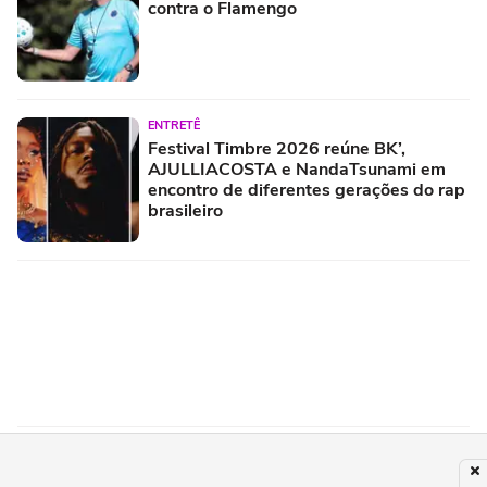
contra o Flamengo
ENTRETÊ
Festival Timbre 2026 reúne BK’,
AJULLIACOSTA e NandaTsunami em
encontro de diferentes gerações do rap
brasileiro
FLAMENGO
Flamengo: Diego Ribas dá boas-vindas