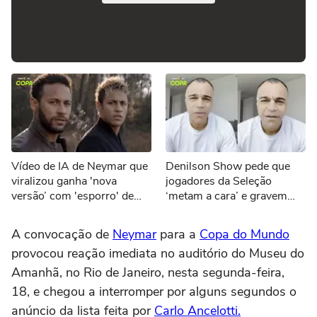
Vídeo de IA de Neymar que
Denilson Show pede que
viralizou ganha 'nova
jogadores da Seleção
versão’ com 'esporro' de
‘metam a cara’ e gravem
Jorge Jesus: ‘Vão jogar
vídeos sobre eliminação da
pôquer’
Copa
A convocação de
Neymar
para a
Copa do Mundo
provocou reação imediata no auditório do Museu do
Amanhã, no Rio de Janeiro, nesta segunda-feira,
18, e chegou a interromper por alguns segundos o
anúncio da lista feita por
Carlo Ancelotti.