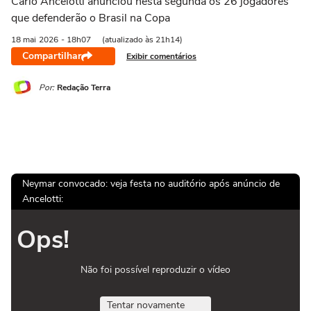
Carlo Ancelotti anunciou nesta segunda os 26 jogadores
que defenderão o Brasil na Copa
18 mai
2026
- 18h07
(atualizado às 21h14)
Compartilhar
Exibir comentários
Por:
Redação Terra
Neymar convocado: veja festa no auditório após anúncio de
Ancelotti:
Ops!
Não foi possível reproduzir o vídeo
Tentar novamente