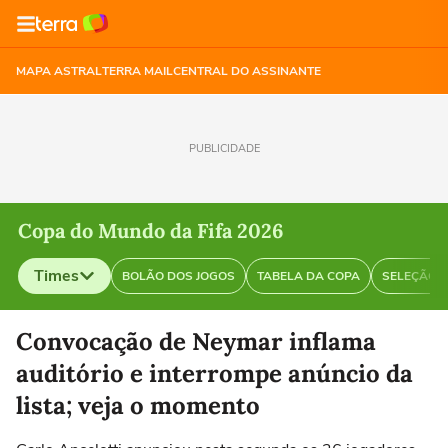
MAPA ASTRAL
TERRA MAIL
CENTRAL DO ASSINANTE
PUBLICIDADE
Copa do Mundo da Fifa 2026
Times
BOLÃO DOS JOGOS
TABELA DA COPA
SELEÇÃO B
Selecione o time para ver as notícias
Convocação de Neymar inflama
auditório e interrompe anúncio da
lista; veja o momento