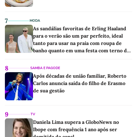
7
MODA
As sandálias favoritas de Erling Haaland
para o verão são um par perfeito, ideal
tanto para usar na praia com roupa de
banho quanto em uma festa com terno de
linho
8
SAMBA E PAGODE
Após décadas de união familiar, Roberto
Carlos anuncia saída do filho de Erasmo
de sua gestão
9
TV
Daniela Lima supera a GloboNews no
Ibope com frequência 1 ano após ser
demitida do canal