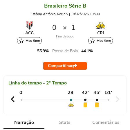
Brasileiro Série B
Estádio Antônio Accioly | 18/07/2025 19h00
0
1
ACG
CRI
Fim de jogo
Meu time
Meu time
55.9%
Posse de Bola
44.1%
Compartilhar
Linha do tempo - 2º Tempo
0'
29'
42'
45'
51'
Narração
Stats
Comentários