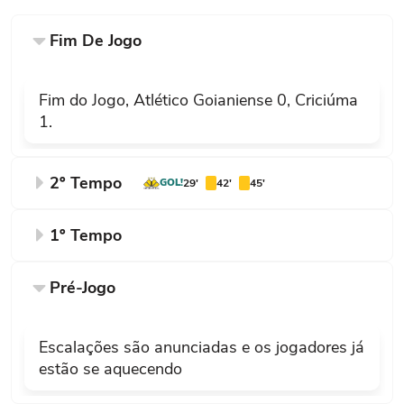
Fim De Jogo
Fim do Jogo, Atlético Goianiense 0, Criciúma
1.
2º Tempo
GOL!
29'
42'
45'
Fim do segundo tempo, Atlético
1º Tempo
51'
Goianiense 0, Criciúma 1.
Fim do primeiro tempo, Atlético
Pré-Jogo
48'
Goianiense 0, Criciúma 0.
Falta cometida por Marcinho (Criciúma).
Escalações são anunciadas e os jogadores já
49'
Falta cometida por Shaylon (Atlético
estão se aquecendo
Federico Martínez (Atlético Goianiense)
Goianiense).
sofre uma falta na lateral esquerda.