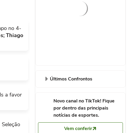
mpo no 4-
es; Thiago
Últimos Confrontos
s a favor
Copa America Feminina
8/2/2025
Novo canal no TikTok! Fique
COL
BRA
4
4
por dentro das principais
notícias de esportes.
Copa America Feminina
 Seleção
7/26/2025
Vem conferir
BRA
COL
0
0
l.