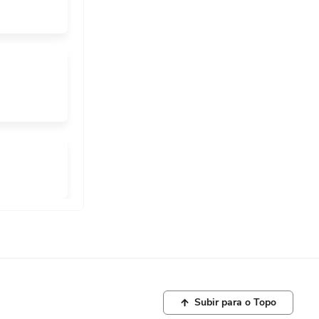
ece na
de base da
o
ura pelo
Subir para o Topo