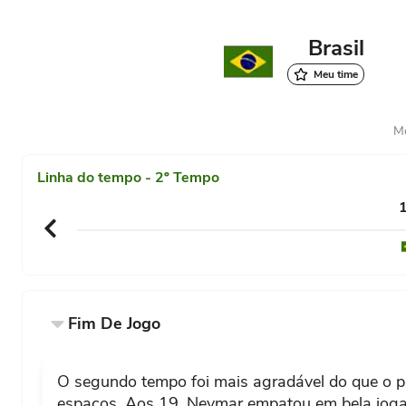
Brasil
Meu time
Me
Linha do tempo - 2º Tempo
1
Fim De Jogo
O segundo tempo foi mais agradável do que o pr
espaços. Aos 19, Neymar empatou em bela jogada