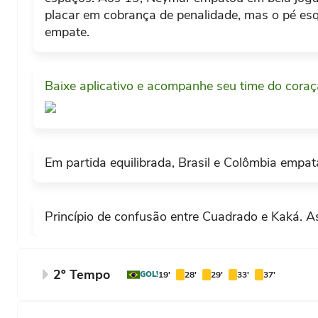
placar em cobrança de penalidade, mas o pé esque
empate.
Baixe aplicativo e acompanhe seu time do cora
Em partida equilibrada, Brasil e Colômbia empat
Princípio de confusão entre Cuadrado e Kaká. 
2º Tempo
GOL!
19'
28'
29'
33'
37'
FIM DE JOGO
em Nova Jersey.