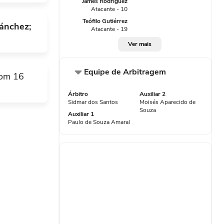
James Rodríguez
leira.
Atacante - 10
Teófilo Gutiérrez
de o tiro
Sánchez;
Atacante - 19
Ver mais
Equipe de Arbitragem
com 16
Árbitro
Auxiliar 2
Sidmar dos Santos
Moisés Aparecido de
Souza
ção, com
Auxiliar 1
Paulo de Souza Amaral