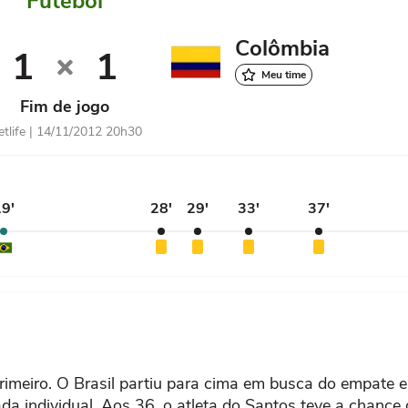
Futebol
Colômbia
1
1
Meu time
Fim de jogo
tlife | 14/11/2012 20h30
9'
28'
29'
33'
37'
imeiro. O Brasil partiu para cima em busca do empate e
 individual. Aos 36, o atleta do Santos teve a chance d