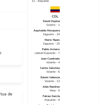
11 - Atacante
i melhor
COL
52 gols a
David Ospina
 aos 44,
Goleiro - 1
Aquivaldo Mosquera
Zagueiro - 24
Mario Yepes
Zagueiro - 25
 para a
Pablo Armero
o
Lateral Esquerdo - 7
Juan Cuadrado
Volante - 4
Carlos Sánchez
Volante - 6
do placar.
Edwin Valencia
Volante - 13
Aldo Ramírez
Meia - 5
atua de
Falcao García
Atacante - 9