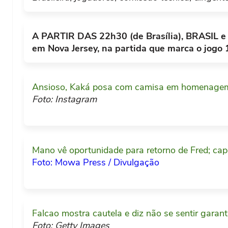
39'
Armero ironiza o árbitro e acaba 
A PARTIR DAS 22h30 (de Brasília), BRASIL 
Contragolpe colombiano. Falcao Garcia rece
em Nova Jersey, na partida que marca o jogo 1
38'
PÊNALTI PERDIDO!
baixo na hora certa.
Neymar se atrapalha n
36'
Ansioso, Kaká posa com camisa em homenagem
Foto: Instagram
No Brasil, entrada de Fábio Santos no lug
Boa evolução do Brasil. Daniel Alves receb
35'
37'
PÊNALTI PARA O BRASIL!
Daniel Alves tenta abertura na esquerda p
Daniel Alves p
36'
Mano vê oportunidade para retorno de Fred; cap
34'
penalidade.
Foto: Mowa Press / Divulgação
Neymar domina pela meia esquerda, leva par
35'
Falcao mostra cautela e diz não se sentir gara
Foto: Getty Images