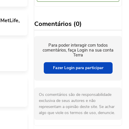
Eliminatória Conmebol - Copa
2026
MetLife,
Comentários (0)
3/21/2025
a por
BRA
COL
2
1
a meta.
Para poder interagir com todos
comentários, faça Login na sua conta
Terra
olômbia.
Fazer Login para participar
rca a
Os comentários são de responsabilidade
exclusiva de seus autores e não
representam a opinião deste site. Se achar
pina.
algo que viole os termos de uso, denuncie.