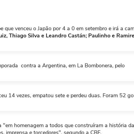
z falta dura. O árbitro não marca a infração.
pe que venceu o Japão por 4 a 0 em setembro e irá a ca
uiz, Thiago Silva e Leandro Castán; Paulinho e Ramir
emporada contra a Argentina, em La Bombonera, pelo
PUBLICIDADE
pes. Falta marcada e contestação dos colombianos.
ceu 14 vezes, empatou sete e perdeu duas. Foram 52 gol
PUBLICIDADE
 "em homenagem a todos que construíram a história da
Pablo Armero
tes, imprensa e torcedores", segundo a CBF.
ande área. O camisa 7 finaliza por sobre o gol do Brasi