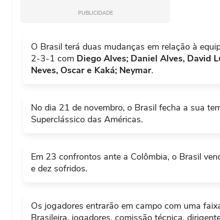
PUBLICIDADE
Oscar finta Yepes e o capitão colombiano fa
39'
O Brasil terá duas mudanças em relação à equi
2-3-1 com
Diego Alves; Daniel Alves, David L
Neves, Oscar e Kaká; Neymar
.
No dia 21 de novembro, o Brasil fecha a sua t
40'
Superclássico das Américas.
Lucas acelera pela meia e é seguro por Ye
38'
Em 23 confrontos ante a Colômbia, o Brasil ven
e dez sofridos.
Os jogadores entrarão em campo com uma faixa
37'
Brasileira, jogadores, comissão técnica, dirigen
James Rodríguez serve Armero no bico da gr