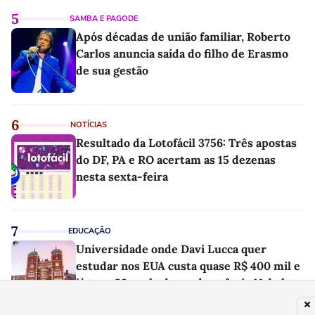
5
SAMBA E PAGODE
Após décadas de união familiar, Roberto
Carlos anuncia saída do filho de Erasmo
de sua gestão
6
NOTÍCIAS
Resultado da Lotofácil 3756: Três apostas
do DF, PA e RO acertam as 15 dezenas
nesta sexta-feira
7
EDUCAÇÃO
Universidade onde Davi Lucca quer
estudar nos EUA custa quase R$ 400 mil e
já teve 29 ganhadores do prêmio Nobel