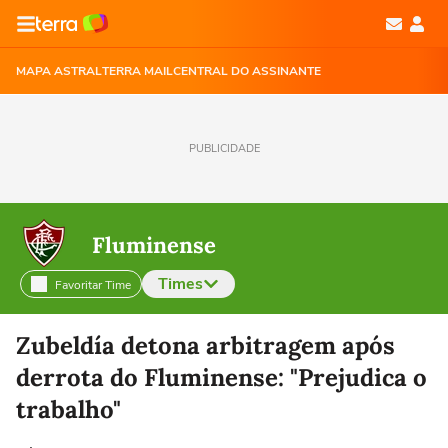
MAPA ASTRAL
TERRA MAIL
CENTRAL DO ASSINANTE
PUBLICIDADE
Fluminense
Times
Favoritar Time
Selecione o time para ver as notícias
Zubeldía detona arbitragem após
derrota do Fluminense: "Prejudica o
trabalho"