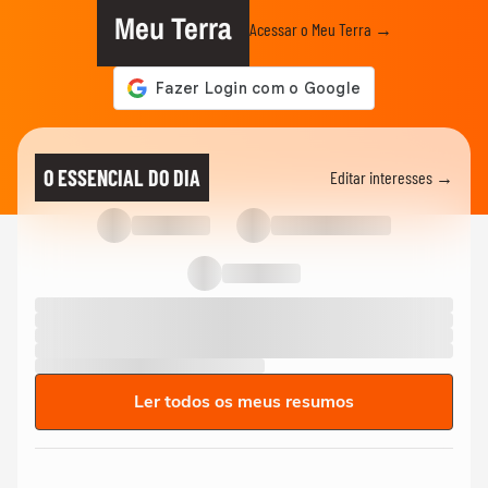
Meu Terra
Acessar o Meu Terra →
O ESSENCIAL DO DIA
Editar interesses →
Ler todos os meus resumos