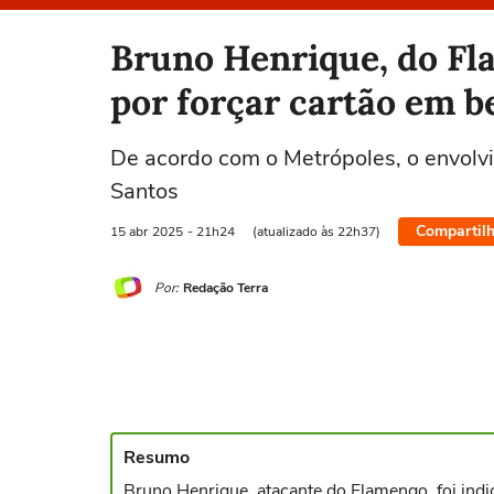
Selecione o time para ver as notícias
Bruno Henrique, do Fla
por forçar cartão em b
De acordo com o Metrópoles, o envolv
Santos
Compartilh
15 abr
2025
- 21h24
(atualizado às 22h37)
Por:
Redação Terra
Resumo
Bruno Henrique, atacante do Flamengo, foi indic