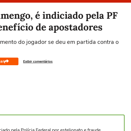
mengo, é indiciado pela PF
enefício de apostadores
imento do jogador se deu em partida contra o
ar
Exibir comentários
iado pela Polícia Federal por estelionato e fraude