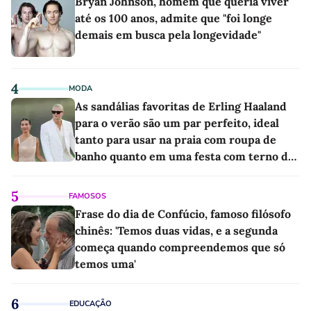
Bryan Johnson, homem que queria viver
até os 100 anos, admite que "foi longe
demais em busca pela longevidade"
4
MODA
As sandálias favoritas de Erling Haaland
para o verão são um par perfeito, ideal
tanto para usar na praia com roupa de
banho quanto em uma festa com terno de
linho
5
FAMOSOS
Frase do dia de Confúcio, famoso filósofo
chinês: 'Temos duas vidas, e a segunda
começa quando compreendemos que só
temos uma'
6
EDUCAÇÃO