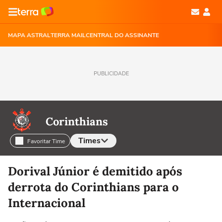
MAPA ASTRAL
TERRA MAIL
CENTRAL DO ASSINANTE
PUBLICIDADE
Corinthians
Times
Favoritar Time
Selecione o time para ver as notícias
Dorival Júnior é demitido após
derrota do Corinthians para o
Internacional