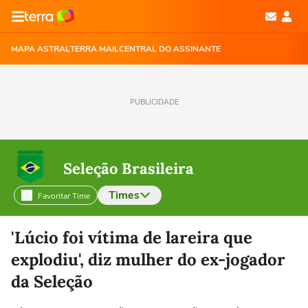
MAPA ASTRAL
TERRA MAIL
CENTRAL DO ASSINANTE
PUBLICIDADE
Seleção Brasileira
Times
Favoritar Time
Selecione o time para ver as notícias
'Lúcio foi vítima de lareira que
explodiu', diz mulher do ex-jogador
da Seleção