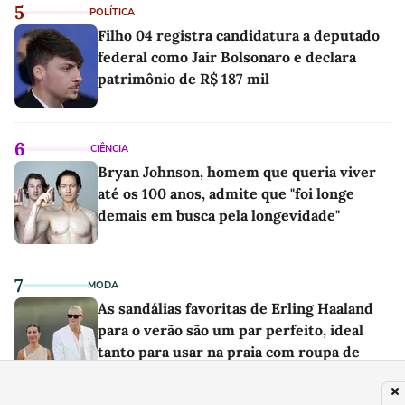
5
POLÍTICA
Filho 04 registra candidatura a deputado
federal como Jair Bolsonaro e declara
patrimônio de R$ 187 mil
6
CIÊNCIA
Bryan Johnson, homem que queria viver
até os 100 anos, admite que "foi longe
demais em busca pela longevidade"
7
MODA
As sandálias favoritas de Erling Haaland
para o verão são um par perfeito, ideal
tanto para usar na praia com roupa de
banho quanto em uma festa com terno de
linho