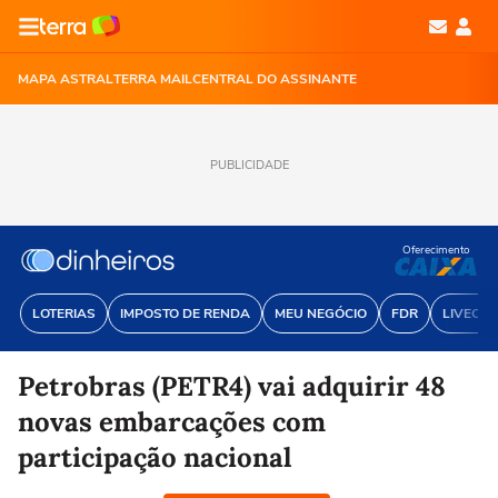
MAPA ASTRAL
TERRA MAIL
CENTRAL DO ASSINANTE
PUBLICIDADE
Oferecimento
LOTERIAS
IMPOSTO DE RENDA
MEU NEGÓCIO
FDR
LIVECOI
Petrobras (PETR4) vai adquirir 48
novas embarcações com
participação nacional