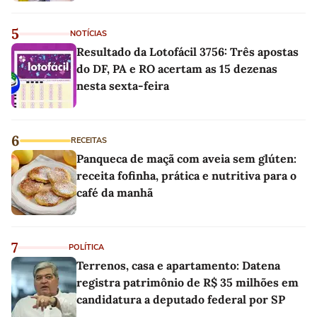
5
NOTÍCIAS
Resultado da Lotofácil 3756: Três apostas
do DF, PA e RO acertam as 15 dezenas
nesta sexta-feira
6
RECEITAS
Panqueca de maçã com aveia sem glúten:
receita fofinha, prática e nutritiva para o
café da manhã
7
POLÍTICA
Terrenos, casa e apartamento: Datena
registra patrimônio de R$ 35 milhões em
candidatura a deputado federal por SP