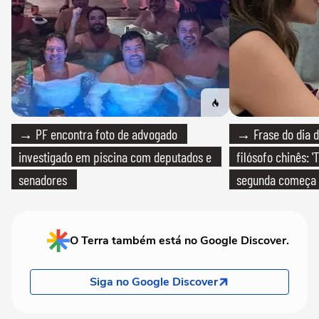
→ PF encontra foto de advogado
→ Frase do dia d
investigado em piscina com deputados e
filósofo chinês: 
senadores
segunda começa
que só temos um
O Terra também está no Google Discover.
Siga no Google Discover