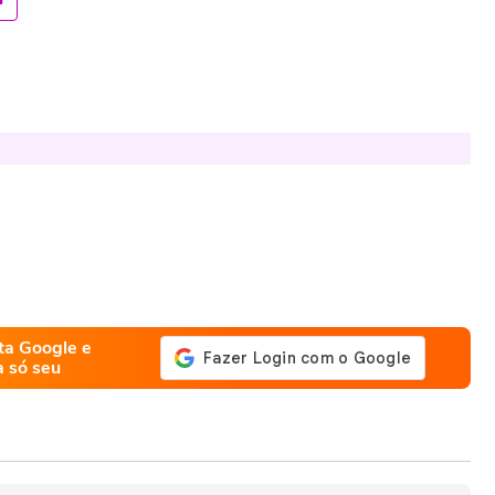
ta Google e
a só seu