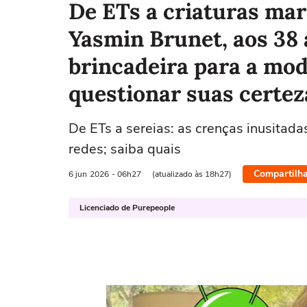
De ETs a criaturas mari
Yasmin Brunet, aos 38 
brincadeira para a mod
questionar suas certez
De ETs a sereias: as crenças inusitad
redes; saiba quais
Compartilha
6 jun
2026
- 06h27
(atualizado às 18h27)
Licenciado de Purepeople