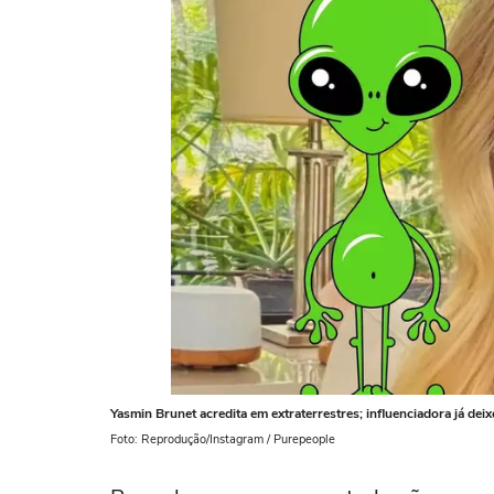
Yasmin Brunet acredita em extraterrestres; influenciadora já deix
Foto: Reprodução/Instagram / Purepeople