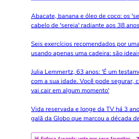
Abacate, banana e óleo de coco: os 's
cabelo de 'sereia' radiante aos 38 ano
Seis exercícios recomendados por uma
usando apenas uma cadeira: são ideai
Julia Lemmertz, 63 anos: 'É um testam
com a sua idade. Você pode segurar, co
vai cair em algum momento'
Vida reservada e longe da TV há 3 an
galã da Globo que marcou a década de
📊 Fofoca Awards: vote nos seus favoritos