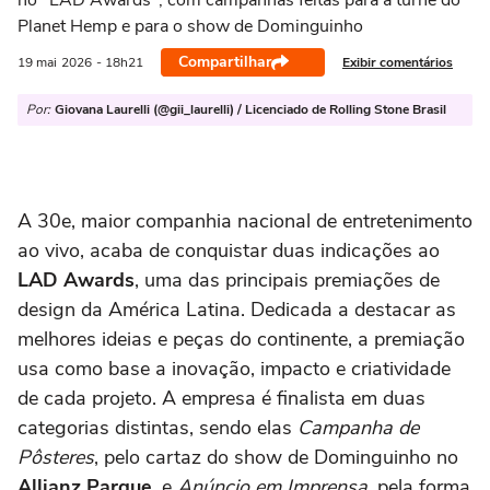
no "LAD Awards", com campanhas feitas para a turnê do
Planet Hemp e para o show de Dominguinho
Compartilhar
Exibir comentários
19 mai
2026
- 18h21
Por:
Giovana Laurelli (@gii_laurelli) / Licenciado de Rolling Stone Brasil
A
30e
, maior companhia nacional de entretenimento
ao vivo, acaba de conquistar duas indicações ao
LAD Awards
,
uma das principais premiações de
design da América Latina. Dedicada a destacar as
melhores ideias e peças do continente, a premiação
usa como base a inovação, impacto e criatividade
de cada projeto. A empresa é finalista em duas
categorias distintas, sendo elas
Campanha de
Pôsteres
, pelo cartaz do show de
Dominguinho no
Allianz Parque,
e
Anúncio em Imprensa
, pela forma