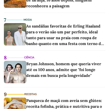
reconheceu a paisagem
7
MODA
As sandálias favoritas de Erling Haaland
para o verão são um par perfeito, ideal
tanto para usar na praia com roupa de
banho quanto em uma festa com terno de
linho
8
CIÊNCIA
Bryan Johnson, homem que queria viver
até os 100 anos, admite que "foi longe
demais em busca pela longevidade"
9
RECEITAS
Panqueca de maçã com aveia sem glúten:
receita fofinha, prática e nutritiva para o