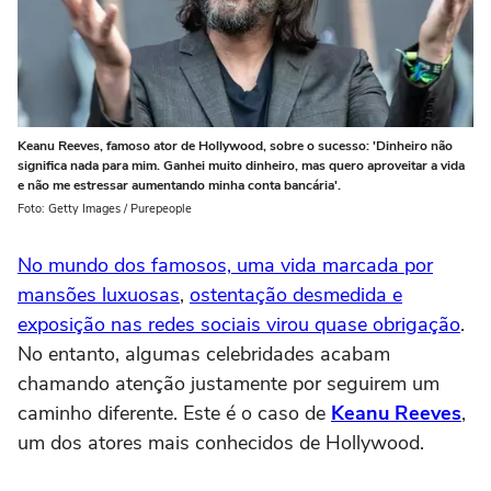
Keanu Reeves, famoso ator de Hollywood, sobre o sucesso: 'Dinheiro não
significa nada para mim. Ganhei muito dinheiro, mas quero aproveitar a vida
e não me estressar aumentando minha conta bancária'.
Foto: Getty Images / Purepeople
No mundo dos famosos, uma vida marcada por
mansões luxuosas
,
ostentação desmedida e
exposição nas redes sociais virou quase obrigação
.
No entanto, algumas celebridades acabam
chamando atenção justamente por seguirem um
caminho diferente. Este é o caso de
Keanu Reeves
,
um dos atores mais conhecidos de Hollywood.