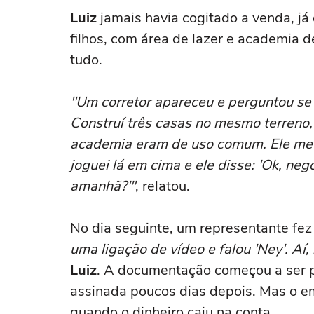
Luiz
jamais havia cogitado a venda, já
filhos, com área de lazer e academia 
tudo.
"Um corretor apareceu e perguntou se 
Construí três casas no mesmo terreno, 
academia eram de uso comum. Ele me 
joguei lá em cima e ele disse: 'Ok, ne
amanhã?'"
, relatou.
No dia seguinte, um representante f
uma ligação de vídeo e falou 'Ney'. Aí
Luiz
. A documentação começou a ser p
assinada poucos dias depois. Mas o e
quando o dinheiro caiu na conta.