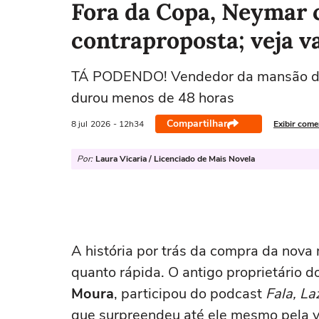
Fora da Copa, Neymar
contraproposta; veja v
TÁ PODENDO! Vendedor da mansão de
durou menos de 48 horas
Compartilhar
8 jul
2026
- 12h34
Exibir come
Por:
Laura Vicaria / Licenciado de Mais Novela
A história por trás da compra da nov
quanto rápida. O antigo proprietário d
Moura
, participou do podcast
Fala, La
que surpreendeu até ele mesmo pela v