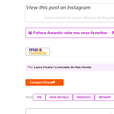
View this post on Instagram
A post shared by Lázaro Biazzus Rodrigue
📊 Fofoca Awards: vote nos seus favoritos
Por:
Laura Vicaria / Licenciado de Mais Novela
Compartilhar
TAGS
PIX
MAIS NOVELA
FAMOSOS
NEYMAR