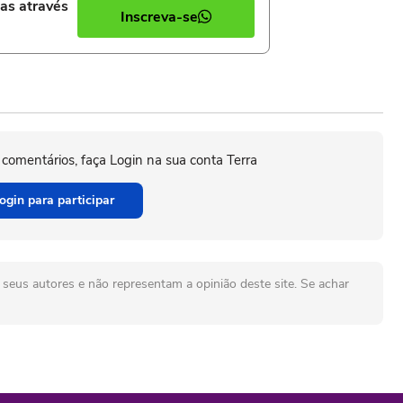
ias através
Inscreva-se
 comentários, faça Login na sua conta Terra
ogin para participar
seus autores e não representam a opinião deste site. Se achar