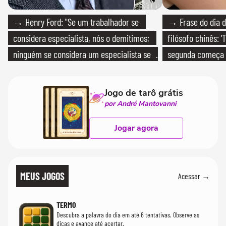
→ Henry Ford: "Se um trabalhador se
→ Frase do dia d
considera especialista, nós o demitimos;
filósofo chinês: 
ninguém se considera um especialista se
segunda começa
realmente conhece seu trabalho"
que só temos um
Jogo de tarô grátis
por André Mantovanni
Jogar agora
MEUS JOGOS
Acessar →
TERMO
Descubra a palavra do dia em até 6 tentativas. Observe as
dicas e avance até acertar.