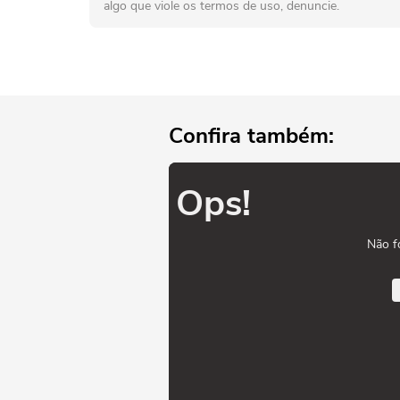
algo que viole os termos de uso, denuncie.
Confira também:
Ops!
Não f