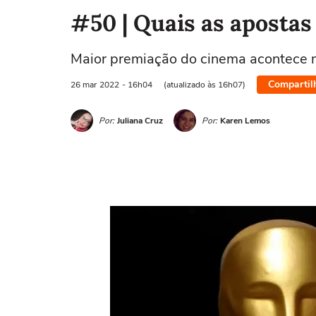
#50 | Quais as apostas
Maior premiação do cinema acontece n
Compartil
26 mar
2022
- 16h04
(atualizado às 16h07)
Por:
Juliana Cruz
Por:
Karen Lemos