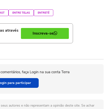
AST
ENTRE TELAS
ENTRETÊ
ias através
Inscreva-se
 comentários, faça Login na sua conta Terra
ogin para participar
seus autores e não representam a opinião deste site. Se achar