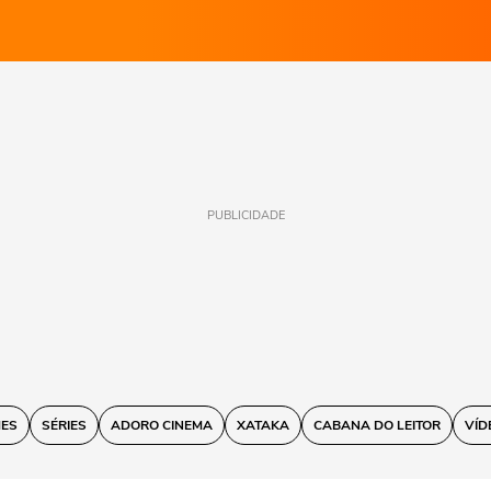
PUBLICIDADE
MES
SÉRIES
ADORO CINEMA
XATAKA
CABANA DO LEITOR
VÍD