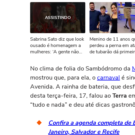
Ops!
ASSISTINDO
Não foi pos
Sabrina Sato diz que look
Menino de 11 anos q
Tent
ousado é homenagem a
perdeu a perna em a
mulheres: ‘A gente não
de tubarão dá primei
tem prazo de validade’
passos com nova pró
No clima de folia do Sambódromo da
mostrou que, para ela, o
carnaval
é sin
Avenida. A rainha de bateria, que des
desta terça-feira, 17, falou ao
Terra
em
“tudo e nada” e deu até dicas gastron
Confira a agenda completa de b
Janeiro, Salvador e Recife