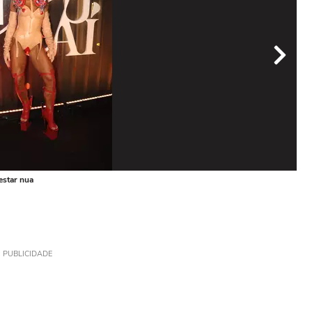
estar nua
Sabr
Foto
PUBLICIDADE