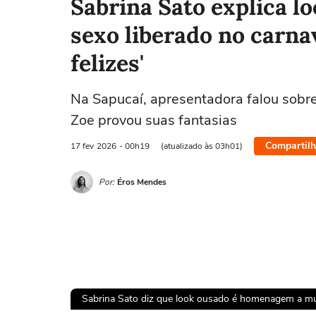
Sabrina Sato explica l
sexo liberado no carna
felizes'
Na Sapucaí, apresentadora falou sobre
Zoe provou suas fantasias
Compartilh
17 fev
2026
- 00h19
(atualizado às 03h01)
Por:
Éros Mendes
Sabrina Sato diz que look ousado é homenagem a mulh