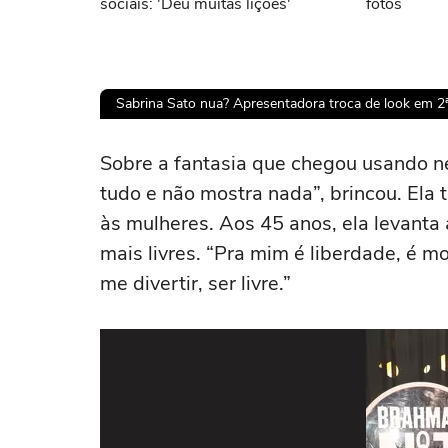
sociais: 'Deu muitas lições'
fotos
Sabrina Sato nua? Apresentadora troca de look em 2ª 
Ops!
Sobre a fantasia que chegou usando ne
tudo e não mostra nada”, brincou. El
Não foi pos
às mulheres. Aos 45 anos, ela levanta
mais livres. “Pra mim é liberdade, é m
Tent
me divertir, ser livre.”