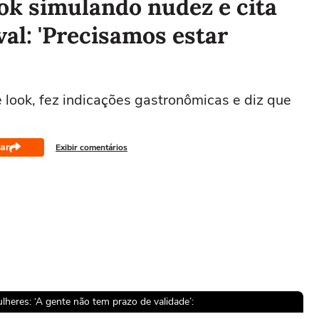
ook simulando nudez e cita
val: 'Precisamos estar
 look, fez indicações gastronômicas e diz que
ar
Exibir comentários
eres: ‘A gente não tem prazo de validade’: