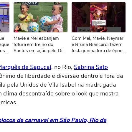
sível reproduzir o vídeo
ue
Mavie e Mel esbanjam
Com Mel, Mavie, Neymar
ar novamente
taque
fofura em treino do
e Bruna Biancardi fazem
ros
Santos em ação pelo Dia
festa junina fora de época
tese
dos Pais
em Guarujá
Marquês de Sapucaí
, no Rio,
Sabrina Sato
ônimo de liberdade e diversão dentro e fora da
fila pela Unidos de Vila Isabel na madrugada
 clima descontraído sobre o look que mostra
ômicas.
locos de carnaval em São Paulo, Rio de