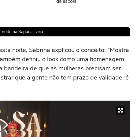
da escola’
noite na Sapucaí; veja :
sta noite, Sabrina explicou o conceito: “Mostra
a também definiu o look como uma homenagem
sível reproduzir o vídeo
 a bandeira de que as mulheres precisam ser
ostrar que a gente não tem prazo de validade, é
ar novamente