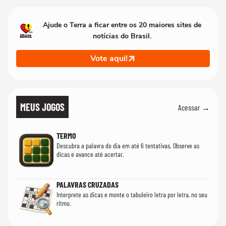
Ajude o Terra a ficar entre os 20 maiores sites de
notícias do Brasil.
Vote aqui!
MEUS JOGOS
Acessar →
TERMO
Descubra a palavra do dia em até 6 tentativas. Observe as
dicas e avance até acertar.
PALAVRAS CRUZADAS
Interprete as dicas e monte o tabuleiro letra por letra, no seu
ritmo.