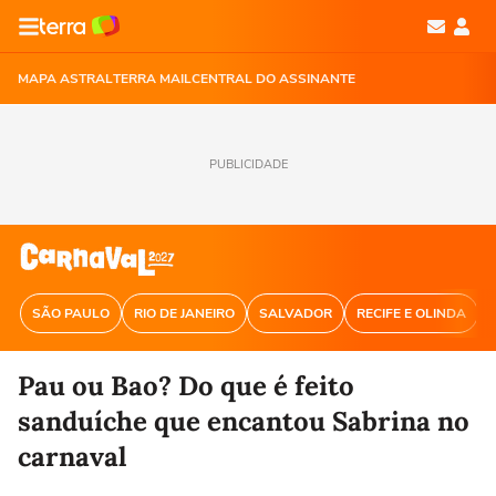
MAPA ASTRAL
TERRA MAIL
CENTRAL DO ASSINANTE
PUBLICIDADE
SÃO PAULO
RIO DE JANEIRO
SALVADOR
RECIFE E OLINDA
Pau ou Bao? Do que é feito
sanduíche que encantou Sabrina no
carnaval