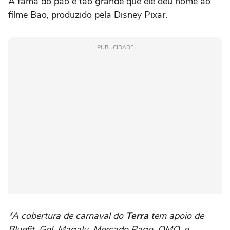
A fama do pão é tão grande que ele deu nome ao
filme Bao, produzido pela Disney Pixar.
PUBLICIDADE
*A cobertura de carnaval do
Terra
tem apoio de
Bluefit, Gol, Magalu, Mercado Pago, OMO, e