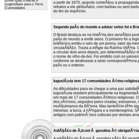
Envie suas crÃ­ticas e
a partir de 1870, quando comeÃ§ou a propaganda 
sugestÃµes para o Terra
retratos a ele atribuÃ­dos, com barbas ou sem barba
Curiosidades
do fim do ImpÃ©rio.
Segundo paÃ­s do mundo a adotar selos foi o Bra
O Brasil destaca-se na histÃ³ria dos serviÃ§os pos
paÃ­s do mundo a emitir selos. O primeiro foi a Ing
britÃ¢nico emitiu o selo de um penny, valor da m
circulaÃ§Ã£o. Trazia a efÃ­gie da Rainha VitÃ³ria.
a circular dois anos depois, por determinaÃ§Ã£o d
o nome de olho-de-boi. Foi emitido com os valores
conforme se destinasse a selar correspondÃªncia
paÃ­s ou o exterior.
IugoslÃ¡via tem 17 comunidades Ã©tno-religios
As dificuldades para se chegar a uma paz satisfatÃ³r
IugoslÃ¡via residem principalmente na fragmenta
em mais de 17 comunidades Ã©tnico-religiosas. O
dos sÃ©rvios, seguidos pelos croatas, eslovenos,
muÃ§ulmanos da BÃ³snia. Mas tambÃ©m tÃªm signi
minorias: a turca, a hÃºngara e a montenegrina. S
antigos com patrimÃ´nios culturais por demais arr
AdiÃ§Ã£o de Ã¡lcool Ã gasolina Ã© obrigatÃ³ria
A adiÃ§Ã£o do Ã¡lcool Ã gasolina nÃ£o Ã© recente