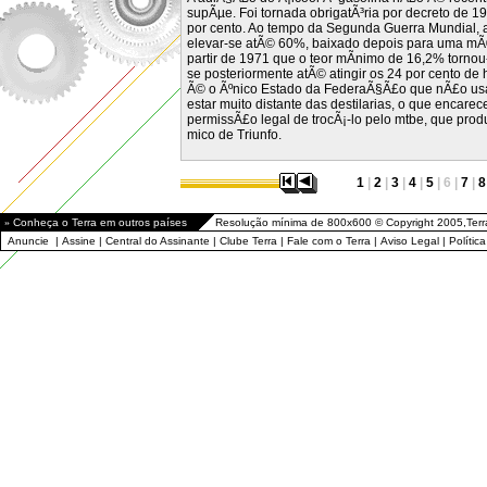
supÃµe. Foi tornada obrigatÃ³ria por decreto de 
por cento. Ao tempo da Segunda Guerra Mundial,
elevar-se atÃ© 60%, baixado depois para uma mÃ©d
partir de 1971 que o teor mÃ­nimo de 16,2% tornou
se posteriormente atÃ© atingir os 24 por cento de
Ã© o Ãºnico Estado da FederaÃ§Ã£o que nÃ£o usa 
estar muito distante das destilarias, o que encarec
permissÃ£o legal de trocÃ¡-lo pelo mtbe, que pro
mico de Triunfo.
1
|
2
|
3
|
4
|
5
| 6 |
7
|
8
»
Conheça o Terra em outros países
Resolução mínima de 800x600 © Copyright 2005,Terr
Anuncie
|
Assine
|
Central do Assinante
|
Clube Terra
|
Fale com o Terra
|
Aviso Legal
|
Polític