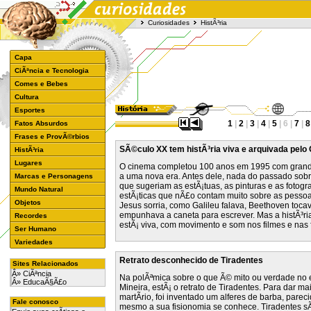
Curiosidades
HistÃ³ria
Capa
CiÃªncia e Tecnologia
Comes e Bebes
Cultura
Esportes
1
|
2
|
3
|
4
|
5
| 6 |
7
|
8
Fatos Absurdos
Frases e ProvÃ©rbios
SÃ©culo XX tem histÃ³ria viva e arquivada pelo
HistÃ³ria
Lugares
O cinema completou 100 anos em 1995 com grande
a uma nova era. Antes dele, nada do passado sobr
Marcas e Personagens
que sugeriam as estÃ¡tuas, as pinturas e as fotog
Mundo Natural
estÃ¡ticas que nÃ£o contam muito sobre as pess
Objetos
Jesus sorria, como Galileu falava, Beethoven toc
empunhava a caneta para escrever. Mas a histÃ³ri
Recordes
estÃ¡ viva, com movimento e som nos filmes e nas f
Ser Humano
Variedades
Retrato desconhecido de Tiradentes
Sites Relacionados
Â» CiÃªncia
Na polÃªmica sobre o que Ã© mito ou verdade no e
Â» EducaÃ§Ã£o
Mineira, estÃ¡ o retrato de Tiradentes. Para dar m
martÃ­rio, foi inventado um alferes de barba, pare
Fale conosco
mesmo a sua fisionomia se conhece. Tiradentes sÃ³