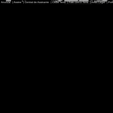
Anuncie
|
Assine
|
Central de Assinante
|
Clube Terra
|
Fale com o Terra
|
Aviso Legal
|
PolÃ