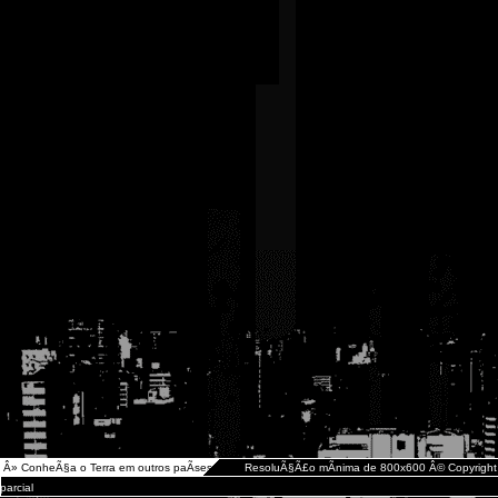
Â»
ConheÃ§a o Terra em outros paÃ­ses
ResoluÃ§Ã£o mÃ­nima de 800x600 Â© Copyright 
parcial