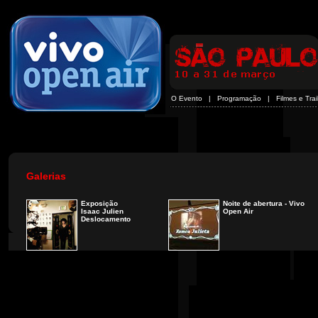
O Evento
|
Programação
|
Filmes e Trai
Galerias
Exposição
Noite de abertura - Vivo
Isaac Julien
Open Air
Deslocamento