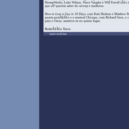
DreamWorks, Luke Wilson, Vince Vaughn e Will Ferrell sÃ£o t
que sÃ³ querem saber de cerveja e mulheres.
How to Lose a Guy in 10 Days
, com Kate Hudson e Matthew Mc
quarta posiÃ§Ã£o e o musical
Chicago
, com Richard Gere, o
para o Oscar, manteve-se no quinto lugar.
RedaÃ§Ã£o Terra
mais notícias