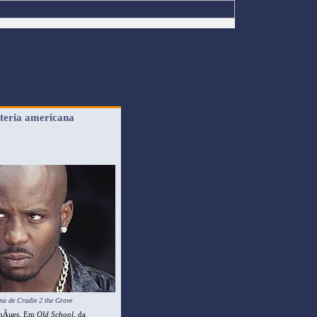
eteria americana
na de
Cradle 2 the Grave
lhÃµes. Em
Old School
, da