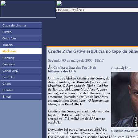
›
Cinema
› NotÃ­cias
Capa de cinema
Filmes
Onde Ver
Trailers
Cradle 2 the Grave
estrÃ©ia no topo da bilh
NotÃ­cias
Ranking
Segunda, 03 de março de 2003, 19h17
Festivais
Â»
Confira a lista dos Top 10 de
DivulgaÃ§Ã£o
Canal DVD
bilheteria dos EUA
Fox Film
O filme de aÃ§Ã£o
Cradle 2 the Grave
, do
diretor
Andrzej Bartkowiak
(
Velocidade
Chats
MÃ¡xima
,
O Advogado do Diabo
,
LaÃ§os
de Ternura
,
MÃ¡quina MortÃ­fera 4
, entre
Boletim
outros), estreou no topo da bilheteria norte-
E-mail
americana, batendo o thriller de histÃ³rias
em quadrinhos
Demolidor - O Homem sem
Medo
, com
Ben Affleck
.
Cradle 2 the Grave
, estrelado pelo astro do
hip-hop
DMX
, ao lado de
Jet Li
,
arrecadou 17,1 milhÃµes de dÃ³lares na
estrÃ©ia.
Demolidor
foi para a terceira posiÃ§Ã£o,
O rapper DMX em ce
com 11 milhÃµes de dÃ³lares, atrÃ¡s de
Old School
, que manteve a segunda posiÃ§Ã£o, com 13,9 mi