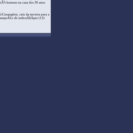
rÃªs homens na casa dos 30 anos
Conaughey, caiu da terceira para a
 campeÃ£o de indicaÃ§Ãµes (13)