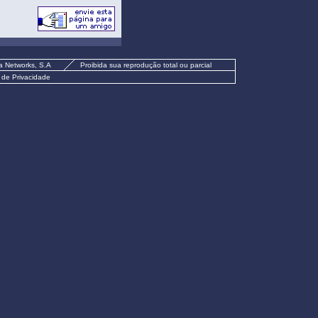
a Networks, S.A
Proibida sua reprodução total ou parcial
a de Privacidade