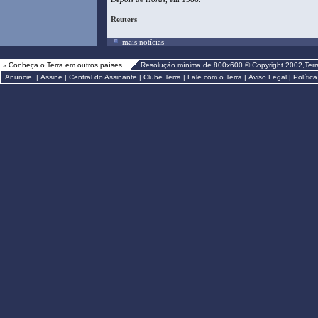
Reuters
mais notícias
»
Conheça o Terra em outros países
Resolução mínima de 800x600 © Copyright 2002,Terr
Anuncie
|
Assine
|
Central do Assinante
|
Clube Terra
|
Fale com o Terra
|
Aviso Legal
|
Polític