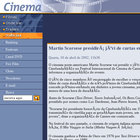
Ranking
Martin Scorsese presidirÃ¡ jÃºri de curtas 
Festivais
Canal DVD
Quarta, 10 de abril de 2002, 11h36
Fox Film
O cineasta norte-americano Martin Scorsese vai presidir o jÃºr
CinefundaÃ§Ã£o no Festival Internacional de Cinema de Canne
Chats
informou a organizaÃ§Ã£o do evento.
Newsletter
O jÃºri de cinco membros Ã© encarregado de escolher o venc
filme de curta duraÃ§Ã£o e de trÃªs prÃªmios de Cinefunda
E-mail
concede prÃªmios-estÃ­mulo em dinheiro a jovens cineastas, p
menos de uma hora de duraÃ§Ã£o.
Busca
Antes de Scorsese (
Taxi Driver
,
Touro IndomÃ¡vel
,
Os Bons Co
presidido por nomes como Luc Dardenne, Jean-Pierre Jeunet, 
"Scorsese foi presidente honorÃ¡rio da CinefundaÃ§Ã£o em 19
transmissÃ£o da cinefilia para as geraÃ§Ãµes mais jovens, um
jovens", disse a organizaÃ§Ã£o de Cannes em comunicado.
No festival do ano passado, o cineasta de origem italiana apre
ItÃ¡lia,
Il Mio Viaggio in Italia
(
Minha Viagem Ã ItÃ¡lia
).
O cineasta ganhou a Palma de Ouro em 1976 por
Taxi Driver
e 
Depois de Horas
, em 1986.