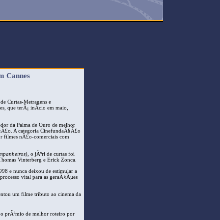
em Cannes
i de Curtas-Metragens e
s, que terÃ¡ inÃ­cio em maio,
edor da Palma de Ouro de melhor
Ã§Ã£o. A categoria CinefundaÃ§Ã£o
or filmes nÃ£o-comerciais com
mpanheiros
), o jÃºri de curtas foi
Thomas Vinterberg e Erick Zonca.
98 e nunca deixou de estimular a
 processo vital para as geraÃ§Ãµes
sentou um filme tributo ao cinema da
o prÃªmio de melhor roteiro por