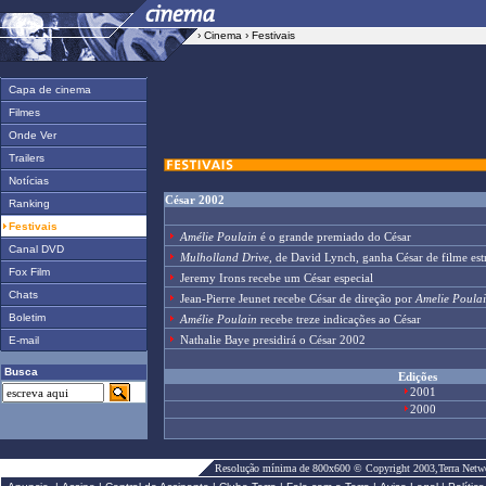
›
Cinema
› Festivais
Capa de cinema
Filmes
Onde Ver
Trailers
Notícias
César 2002
Ranking
Festivais
Amélie Poulain
é o grande premiado do César
Canal DVD
Mulholland Drive
, de David Lynch, ganha César de filme est
Fox Film
Jeremy Irons recebe um César especial
Chats
Jean-Pierre Jeunet recebe César de direção por
Amelie Poula
Boletim
Amélie Poulain
recebe treze indicações ao César
Nathalie Baye presidirá o César 2002
E-mail
Busca
Edições
2001
2000
»
Conheça o Terra em outros países
Resolução mínima de 800x600 © Copyright 2003,Terra Netw